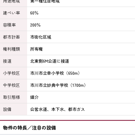
用途地域
第一種住居地域
建ぺい率
60％
容積率
200％
都市計画
市街化区域
権利種類
所有権
接道
北東側6M公道に接道
小学校区
市川市立幸小学校（650m）
中学校区
市川市立妙典中学校（1700m）
取引態様
媒介
設備
公営水道、本下水、都市ガス
物件の特長／注目の設備