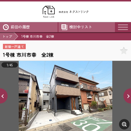
前回の履歴
検討中リスト
トップ
1号棟 市川市幸 全2棟
新築一戸建て
1号棟 市川市幸 全2棟
1/45