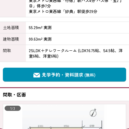
東京メトロ東西線「行徳」駅バス4分 バス停「宝2丁
目」停歩7分
東京メトロ東西線「妙典」駅徒歩29分
土地面積
55.29m² 実測
建物面積
99.63m² 実測
間取
2SLDK＋テレワークルーム (LDK16.75帖、S4.5帖、洋
室6帖、洋室6帖)
見学予約・資料請求
(無料)
間取・区画
1/3