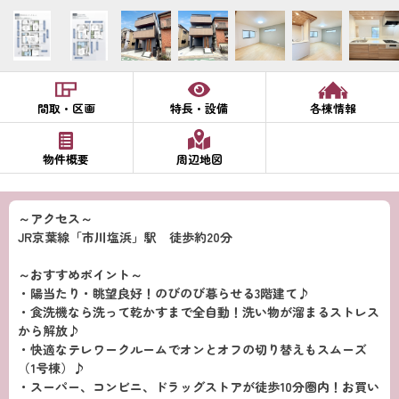
間取・区画
特長・設備
各棟情報
物件概要
周辺地図
～アクセス～
JR京葉線「市川塩浜」駅 徒歩約20分
～おすすめポイント～
・陽当たり・眺望良好！のびのび暮らせる3階建て♪
・食洗機なら洗って乾かすまで全自動！洗い物が溜まるストレス
から解放♪
・快適なテレワークルームでオンとオフの切り替えもスムーズ
（1号棟）♪
・スーパー、コンビニ、ドラッグストアが徒歩10分圏内！お買い