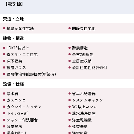
【電子錠】
交通・立地
緑豊かな住宅地
閑静な住宅地
建物・構造
LDK15帖以上
耐震構造
省エネ・エコ住宅
全室2面採光
床下収納
全居室収納
複層ガラス
設計住宅性能評価付
建設住宅性能評価付(新築時)
設備・仕様
浄水器
省エネ給湯器
ガスコンロ
システムキッチン
カウンターキッチン
3口以上コンロ
トイレ2ヶ所
温水洗浄便座
シャワー付洗面台
浴室乾燥機
浴室暖房
追焚機能
浴室1坪以上
浴室に窓