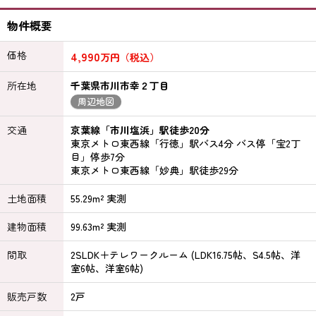
物件概要
価格
4,990
万円（税込）
所在地
千葉県市川市幸２丁目
周辺地図
交通
京葉線「市川塩浜」駅徒歩20分
東京メトロ東西線「行徳」駅バス4分 バス停「宝2丁
目」停歩7分
東京メトロ東西線「妙典」駅徒歩29分
土地面積
55.29m² 実測
建物面積
99.63m² 実測
間取
2SLDK＋テレワークルーム (LDK16.75帖、S4.5帖、洋
室6帖、洋室6帖)
販売戸数
2戸