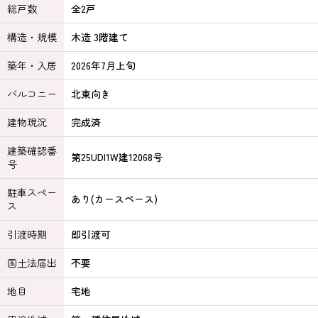
総戸数
全2戸
構造・規模
木造 3階建て
築年・入居
2026年7月上旬
バルコニー
北東向き
建物現況
完成済
建築確認番
第25UDI1W建12068号
号
駐車スペー
あり(カースペース)
ス
引渡時期
即引渡可
国土法届出
不要
地目
宅地