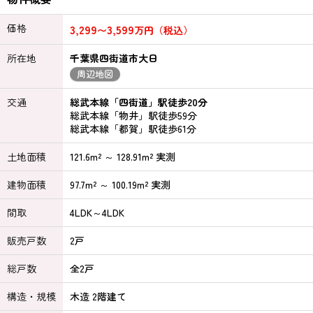
価格
3,299
3,599
〜
万円（税込）
所在地
千葉県四街道市大日
周辺地図
交通
総武本線「四街道」駅徒歩20分
総武本線「物井」駅徒歩59分
総武本線「都賀」駅徒歩61分
土地面積
121.6m² ～ 128.91m² 実測
建物面積
97.7m² ～ 100.19m² 実測
間取
4LDK～4LDK
販売戸数
2戸
総戸数
全2戸
構造・規模
木造 2階建て