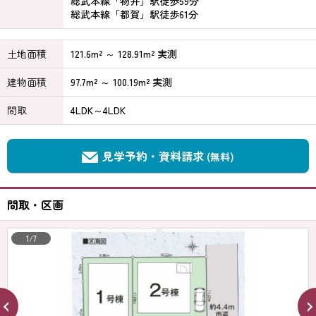
総武本線「物井」駅徒歩59分
総武本線「都賀」駅徒歩61分
土地面積
121.6m² ～ 128.91m² 実測
建物面積
97.7m² ～ 100.19m² 実測
間取
4LDK～4LDK
見学予約・資料請求
(無料)
間取・区画
1/7