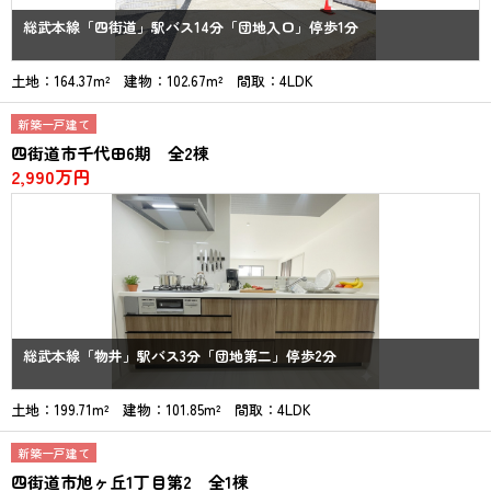
総武本線「四街道」駅バス14分「団地入口」停歩1分
土地：164.37m² 建物：102.67m² 間取：4LDK
新築一戸建て
四街道市千代田6期 全2棟
2,990万円
総武本線「物井」駅バス3分「団地第二」停歩2分
土地：199.71m² 建物：101.85m² 間取：4LDK
新築一戸建て
四街道市旭ヶ丘1丁目第2 全1棟