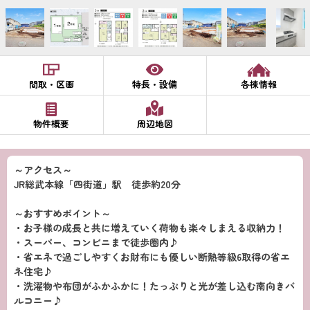
間取・区画
特長・設備
各棟情報
物件概要
周辺地図
～アクセス～
JR総武本線「四街道」駅 徒歩約20分
～おすすめポイント～
・お子様の成長と共に増えていく荷物も楽々しまえる収納力！
・スーパー、コンビニまで徒歩圏内♪
・省エネで過ごしやすくお財布にも優しい断熱等級6取得の省エ
ネ住宅♪
・洗濯物や布団がふかふかに！たっぷりと光が差し込む南向きバ
ルコニー♪