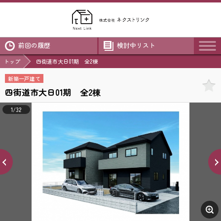
前回の履歴
検討中リスト
トップ
四街道市大日01期 全2棟
新築一戸建て
四街道市大日01期 全2棟
1/32