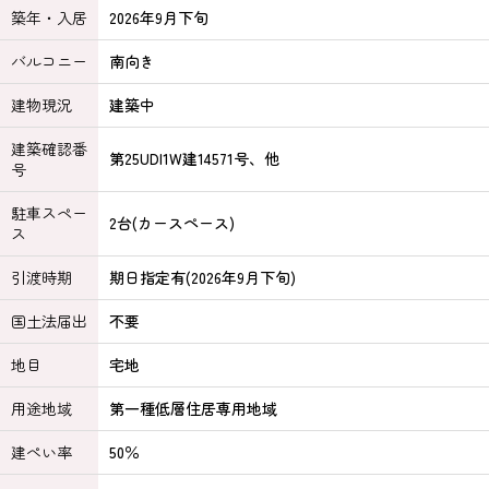
築年・入居
2026年9月下旬
バルコニー
南向き
建物現況
建築中
建築確認番
第25UDI1W建14571号、他
号
駐車スペー
2台(カースペース)
ス
引渡時期
期日指定有(2026年9月下旬)
国土法届出
不要
地目
宅地
用途地域
第一種低層住居専用地域
建ぺい率
50％