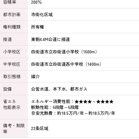
容積率
200％
都市計画
市街化区域
権利種類
所有権
接道
東側4.4M公道に接道
小学校区
四街道市立四街道小学校（1600m）
中学校区
四街道市立四街道西中学校（1400m）
取引態様
媒介
設備
公営水道、本下水、都市ガス
省エネ
エネルギー消費性能：★★★★～★★★★
性能表示
断熱性能：6段階～6段階
目安光熱費：約18.5万円/年～約18.5万円/年
備考・制限
22条区域
等