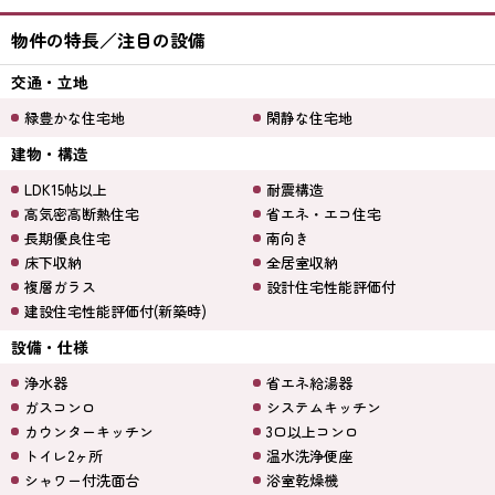
物件の特長／注目の設備
交通・立地
緑豊かな住宅地
閑静な住宅地
建物・構造
LDK15帖以上
耐震構造
高気密高断熱住宅
省エネ・エコ住宅
長期優良住宅
南向き
床下収納
全居室収納
複層ガラス
設計住宅性能評価付
建設住宅性能評価付(新築時)
設備・仕様
浄水器
省エネ給湯器
ガスコンロ
システムキッチン
カウンターキッチン
3口以上コンロ
トイレ2ヶ所
温水洗浄便座
シャワー付洗面台
浴室乾燥機