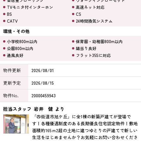
全居室フローリング
ウォークインクローゼット
TVモニタ付インターホン
高速ネット対応
BS
CS
CATV
24時間換気システム
環境・その他
小学校800m以内
保育園・幼稚園800m以内
公園800m以内
陽当り良好
通風良好
フラット35Sに対応
物件更新
2026/08/01
更新予定
2026/08/15
物件No.
20000459943
担当スタッフ
岩井 健
より
「四街道市旭ケ丘」に全1棟の新築戸建てが登場で
す！各種優遇制度のある長期優良住宅認定物件！敷地
面積約165ｍ2超の土地に建つゆとりの戸建てで新しい
生活をはじめませんか？お気軽にお問い合わせくださ