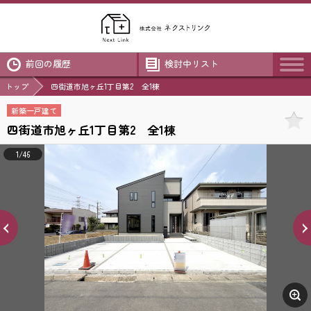
前回の履歴
検討中リスト
トップ
四街道市旭ヶ丘1丁目第2 全1棟
新築一戸建て
四街道市旭ヶ丘1丁目第2 全1棟
1/46