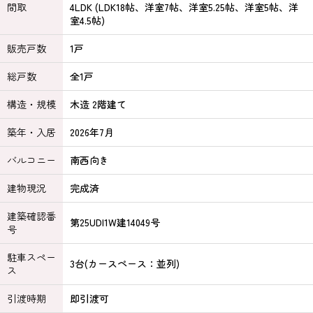
間取
4LDK (LDK18帖、洋室7帖、洋室5.25帖、洋室5帖、洋
室4.5帖)
販売戸数
1戸
総戸数
全1戸
構造・規模
木造 2階建て
築年・入居
2026年7月
バルコニー
南西向き
建物現況
完成済
建築確認番
第25UDI1W建14049号
号
駐車スペー
3台(カースペース：並列)
ス
引渡時期
即引渡可