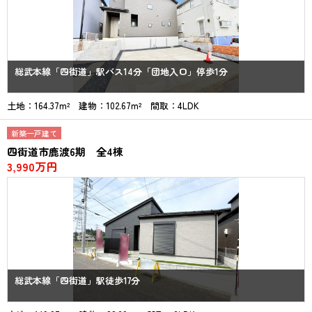
総武本線「四街道」駅バス14分「団地入口」停歩1分
土地：164.37m² 建物：102.67m² 間取：4LDK
新築一戸建て
四街道市鹿渡6期 全4棟
3,990万円
総武本線「四街道」駅徒歩17分