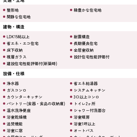
交通・立地
整形地
緑豊かな住宅地
閑静な住宅地
建物・構造
LDK15帖以上
耐震構造
省エネ・エコ住宅
長期優良住宅
床下収納
全居室収納
複層ガラス
設計住宅性能評価付
建設住宅性能評価付(新築時)
設備・仕様
浄水器
省エネ給湯器
ガスコンロ
システムキッチン
カウンターキッチン
3口以上コンロ
パントリー(食器・食品の収納庫)
トイレ2ヶ所
温水洗浄便座
シャワー付洗面台
浴室乾燥機
浴室暖房
追焚機能
浴室1坪以上
浴室に窓
オートバス