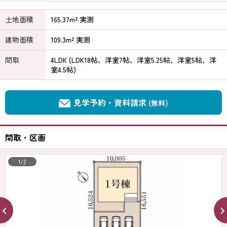
土地面積
165.37m² 実測
建物面積
109.3m² 実測
間取
4LDK (LDK18帖、洋室7帖、洋室5.25帖、洋室5帖、洋
室4.5帖)
見学予約・資料請求
(無料)
間取・区画
1/2