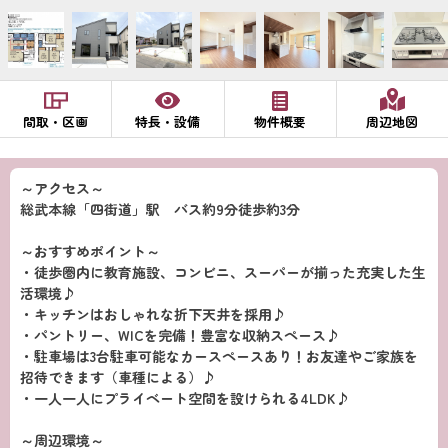
間取・区画
特長・設備
物件概要
周辺地図
～アクセス～
総武本線「四街道」駅 バス約9分徒歩約3分
～おすすめポイント～
・徒歩圏内に教育施設、コンビニ、スーパーが揃った充実した生
活環境♪
・キッチンはおしゃれな折下天井を採用♪
・パントリー、WICを完備！豊富な収納スペース♪
・駐車場は3台駐車可能なカースペースあり！お友達やご家族を
招待できます（車種による）♪
・一人一人にプライベート空間を設けられる4LDK♪
～周辺環境～