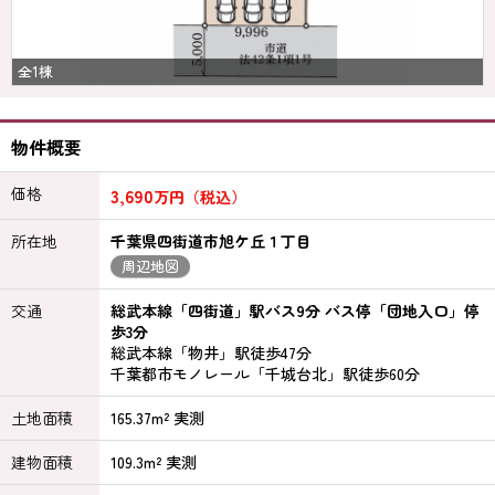
全1棟
物件概要
価格
3,690
万円（税込）
所在地
千葉県四街道市旭ケ丘１丁目
周辺地図
交通
総武本線「四街道」駅バス9分 バス停「団地入口」停
歩3分
総武本線「物井」駅徒歩47分
千葉都市モノレール「千城台北」駅徒歩60分
土地面積
165.37m² 実測
建物面積
109.3m² 実測