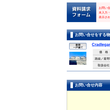
お問い
未入力
表示さ
お問い合せをする
Cradle
価 格
路線／最寄
取扱会社
お問い合せ内容