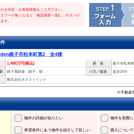
合わせ内容・お客様情報をご入力下さい。
・エラーが無くなると「確認画面へ進む」ボタンが
れます。
物件
garden銚子市松本町第2 全4棟
1,488万円(税込)
所 在
銚子市松本
駅
銚子電鉄線「銚子」駅
バス／徒歩
徒歩20分
株式会社ネクストリンク
※不動産
物件の詳細が知りたい
物件を実際に
希望条件にあう物件を紹介して欲しい
購入について