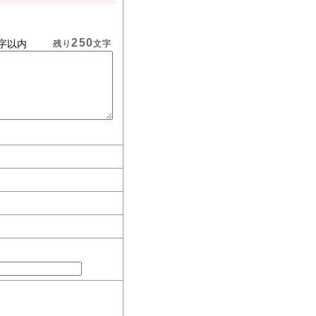
250
字以内
残り
文字