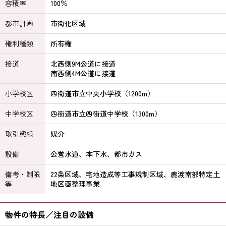
容積率
100％
都市計画
市街化区域
権利種類
所有権
接道
北西側9M公道に接道
南西側4M公道に接道
小学校区
四街道市立中央小学校（1200m）
中学校区
四街道市立四街道中学校（1300m）
取引態様
媒介
設備
公営水道、本下水、都市ガス
備考・制限
22条区域、宅地造成等工事規制区域、鹿渡南部特定土
等
地区画整理事業
物件の特長／注目の設備