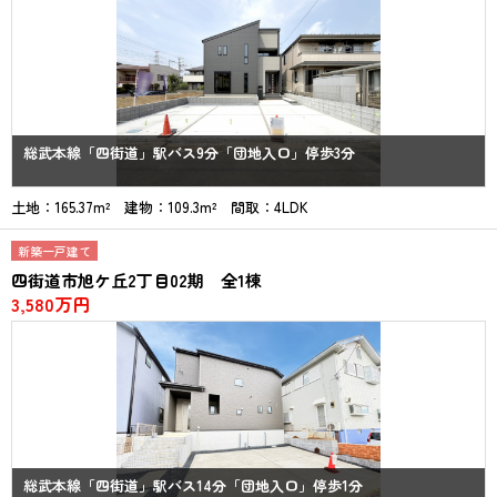
総武本線「四街道」駅バス9分「団地入口」停歩3分
土地：165.37m² 建物：109.3m² 間取：4LDK
新築一戸建て
四街道市旭ケ丘2丁目02期 全1棟
3,580万円
総武本線「四街道」駅バス14分「団地入口」停歩1分