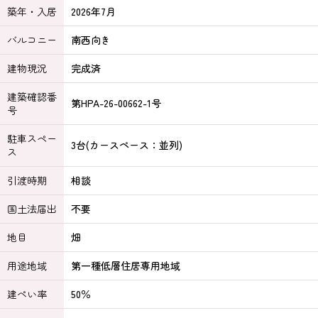
築年・入居
2026年7月
バルコニー
南西向き
建物現況
完成済
建築確認番
第HPA-26-00662-1号
号
駐車スペー
3台(カースペース：並列)
ス
引渡時期
相談
国土法届出
不要
地目
畑
用途地域
第一種低層住居専用地域
建ぺい率
50％