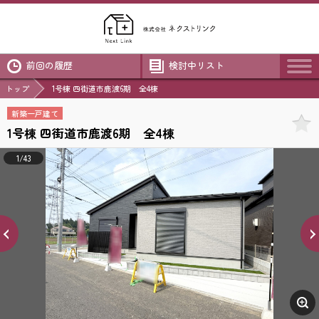
前回の履歴
検討中リスト
トップ
1号棟 四街道市鹿渡6期 全4棟
新築一戸建て
1号棟 四街道市鹿渡6期 全4棟
1/43