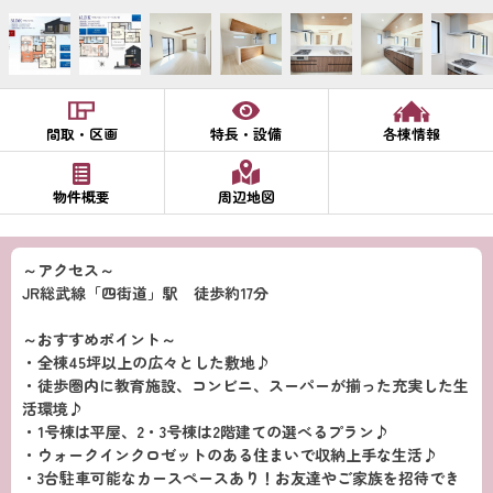
間取・区画
特長・設備
各棟情報
物件概要
周辺地図
～アクセス～
JR総武線「四街道」駅 徒歩約17分
～おすすめポイント～
・全棟45坪以上の広々とした敷地♪
・徒歩圏内に教育施設、コンビニ、スーパーが揃った充実した生
活環境♪
・1号棟は平屋、2・3号棟は2階建ての選べるプラン♪
・ウォークインクロゼットのある住まいで収納上手な生活♪
・3台駐車可能なカースペースあり！お友達やご家族を招待でき