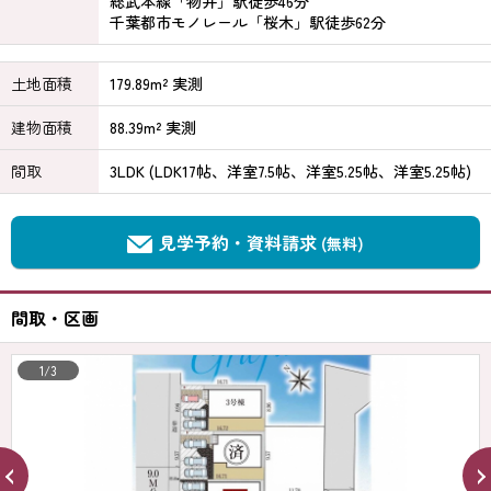
総武本線「物井」駅徒歩46分
千葉都市モノレール「桜木」駅徒歩62分
土地面積
179.89m² 実測
建物面積
88.39m² 実測
間取
3LDK (LDK17帖、洋室7.5帖、洋室5.25帖、洋室5.25帖)
見学予約・資料請求
(無料)
間取・区画
1/3