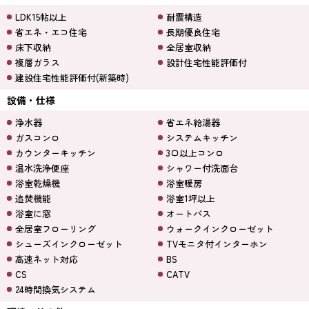
LDK15帖以上
耐震構造
省エネ・エコ住宅
長期優良住宅
床下収納
全居室収納
複層ガラス
設計住宅性能評価付
建設住宅性能評価付(新築時)
設備・仕様
浄水器
省エネ給湯器
ガスコンロ
システムキッチン
カウンターキッチン
3口以上コンロ
温水洗浄便座
シャワー付洗面台
浴室乾燥機
浴室暖房
追焚機能
浴室1坪以上
浴室に窓
オートバス
全居室フローリング
ウォークインクローゼット
シューズインクローゼット
TVモニタ付インターホン
高速ネット対応
BS
CS
CATV
24時間換気システム