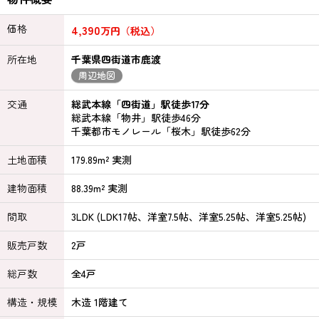
価格
4,390
万円（税込）
所在地
千葉県四街道市鹿渡
周辺地図
交通
総武本線「四街道」駅徒歩17分
総武本線「物井」駅徒歩46分
千葉都市モノレール「桜木」駅徒歩62分
土地面積
179.89m² 実測
建物面積
88.39m² 実測
間取
3LDK (LDK17帖、洋室7.5帖、洋室5.25帖、洋室5.25帖)
販売戸数
2戸
総戸数
全4戸
構造・規模
木造 1階建て