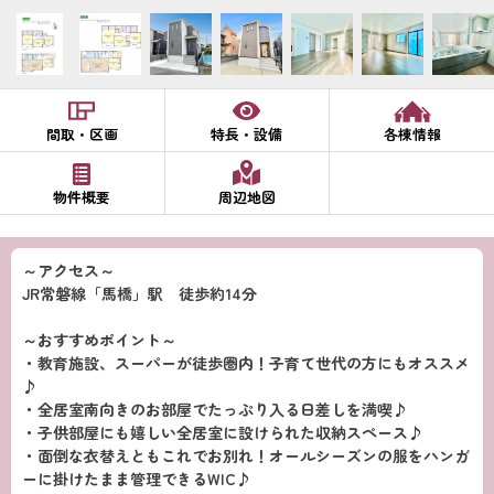
間取・区画
特長・設備
各棟情報
物件概要
周辺地図
～アクセス～
JR常磐線「馬橋」駅 徒歩約14分
～おすすめポイント～
・教育施設、スーパーが徒歩圏内！子育て世代の方にもオススメ
♪
・全居室南向きのお部屋でたっぷり入る日差しを満喫♪
・子供部屋にも嬉しい全居室に設けられた収納スペース♪
・面倒な衣替えともこれでお別れ！オールシーズンの服をハンガ
ーに掛けたまま管理できるWIC♪