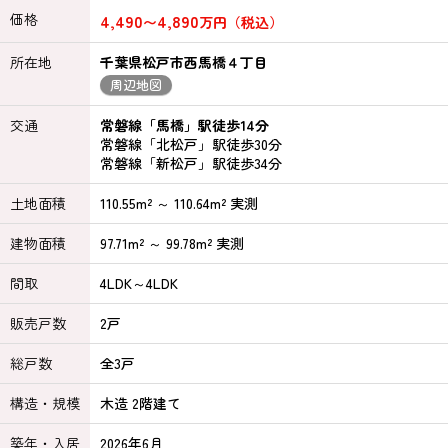
価格
4,490
4,890
〜
万円（税込）
所在地
千葉県松戸市西馬橋４丁目
周辺地図
交通
常磐線「馬橋」駅徒歩14分
常磐線「北松戸」駅徒歩30分
常磐線「新松戸」駅徒歩34分
土地面積
110.55m² ～ 110.64m² 実測
建物面積
97.71m² ～ 99.78m² 実測
間取
4LDK～4LDK
販売戸数
2戸
総戸数
全3戸
構造・規模
木造 2階建て
築年・入居
2026年6月