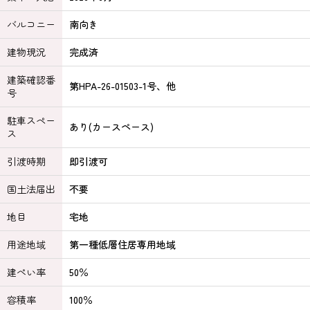
バルコニー
南向き
建物現況
完成済
建築確認番
第HPA-26-01503-1号、他
号
駐車スペー
あり(カースペース)
ス
引渡時期
即引渡可
国土法届出
不要
地目
宅地
用途地域
第一種低層住居専用地域
建ぺい率
50％
容積率
100％