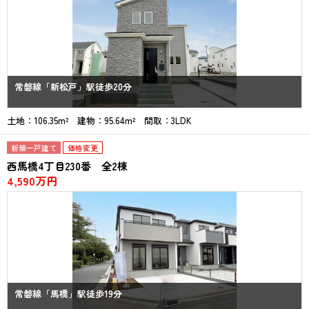
常磐線「新松戸」駅徒歩20分
土地：106.35m² 建物：95.64m² 間取：3LDK
新築一戸建て
価格変更
西馬橋4丁目230番 全2棟
4,590万円
常磐線「馬橋」駅徒歩19分