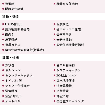
整形地
緑豊かな住宅地
閑静な住宅地
建物・構造
LDK15帖以上
耐震構造
高気密高断熱住宅
省エネ・エコ住宅
南向き
全室南向き
床下収納
全居室収納
複層ガラス
設計住宅性能評価付
建設住宅性能評価付(新築時)
設備・仕様
浄水器
省エネ給湯器
ガスコンロ
システムキッチン
カウンターキッチン
3口以上コンロ
トイレ2ヶ所
温水洗浄便座
シャワー付洗面台
浴室乾燥機
浴室暖房
追焚機能
浴室1坪以上
浴室に窓
オートバス
全居室フローリング