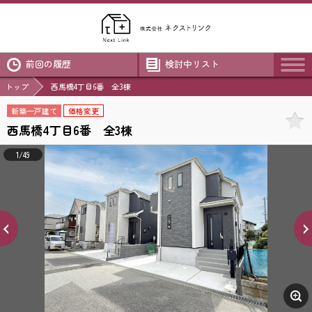
前回の履歴
検討中リスト
トップ
西馬橋4丁目6番 全3棟
新築一戸建て
価格変更
西馬橋4丁目6番 全3棟
1/49