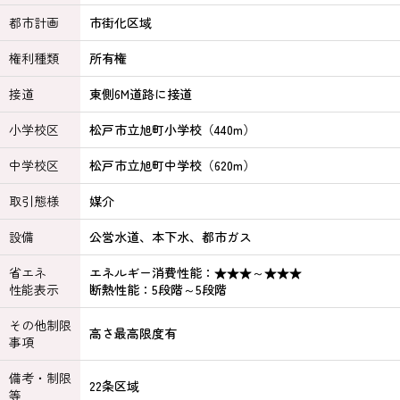
都市計画
市街化区域
権利種類
所有権
接道
東側6M道路に接道
小学校区
松戸市立旭町小学校（440m）
中学校区
松戸市立旭町中学校（620m）
取引態様
媒介
設備
公営水道、本下水、都市ガス
省エネ
エネルギー消費性能：★★★～★★★
性能表示
断熱性能：5段階～5段階
その他制限
高さ最高限度有
事項
備考・制限
22条区域
等