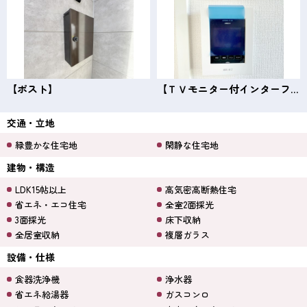
【ポスト】
【ＴＶモニター付インターフォン】
交通・立地
緑豊かな住宅地
閑静な住宅地
建物・構造
LDK15帖以上
高気密高断熱住宅
省エネ・エコ住宅
全室2面採光
3面採光
床下収納
全居室収納
複層ガラス
設備・仕様
食器洗浄機
浄水器
省エネ給湯器
ガスコンロ