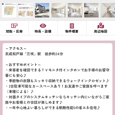
間取・区画
特長・設備
物件概要
周辺地図
～アクセス～
京成松戸線「三咲」駅 徒歩約24分
～おすすめポイント～
・来客者を確認できるＴＶモニタ付インタホンでお子様のお留守
番にも安心♪
・季節物の衣類もスッキリ収納できるウォークインクロゼット♪
・2台駐車可能なカースペースあり！お友達やご家族を呼べます
（車種による）♪
・対面タイプのシステムキッチンならキッチン内にいながらご家
族やお客様との会話が楽しめます♪
・一年中心地よい暮らしができる断熱性能5の省エネ住宅♪