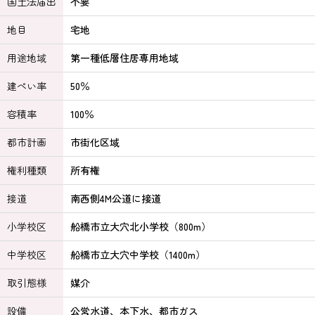
国土法届出
不要
地目
宅地
用途地域
第一種低層住居専用地域
建ぺい率
50％
容積率
100％
都市計画
市街化区域
権利種類
所有権
接道
南西側4M公道に接道
小学校区
船橋市立大穴北小学校（800m）
中学校区
船橋市立大穴中学校（1400m）
取引態様
媒介
設備
公営水道、本下水、都市ガス