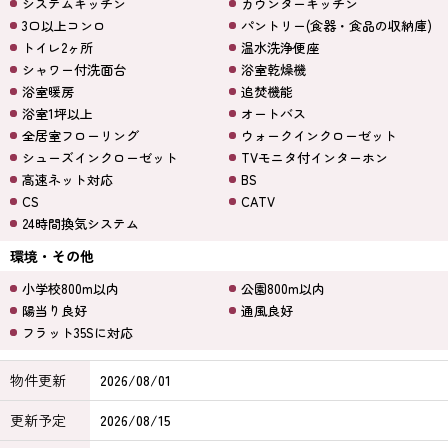
システムキッチン
カウンターキッチン
3口以上コンロ
パントリー(食器・食品の収納庫)
トイレ2ヶ所
温水洗浄便座
シャワー付洗面台
浴室乾燥機
浴室暖房
追焚機能
浴室1坪以上
オートバス
全居室フローリング
ウォークインクローゼット
シューズインクローゼット
TVモニタ付インターホン
高速ネット対応
BS
CS
CATV
24時間換気システム
環境・その他
小学校800m以内
公園800m以内
陽当り良好
通風良好
フラット35Sに対応
物件更新
2026/08/01
更新予定
2026/08/15