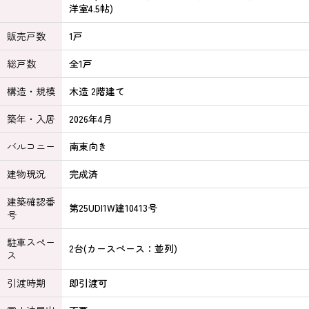
洋室4.5帖)
販売戸数
1戸
総戸数
全1戸
構造・規模
木造 2階建て
築年・入居
2026年4月
バルコニー
南東向き
建物現況
完成済
建築確認番
第25UDI1W建10413号
号
駐車スペー
2台(カースペース：並列)
ス
引渡時期
即引渡可