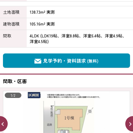
土地面積
138.73m² 実測
建物面積
105.16m² 実測
間取
4LDK (LDK19帖、洋室8.8帖、洋室6.4帖、洋室4.9帖、
洋室4.5帖)
見学予約・資料請求
(無料)
間取・区画
1/2