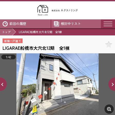
前回の履歴
検討中リスト
トップ
LIGARAE船橋市大穴北12期 全1棟
新築一戸建て
LIGARAE船橋市大穴北12期 全1棟
1/42