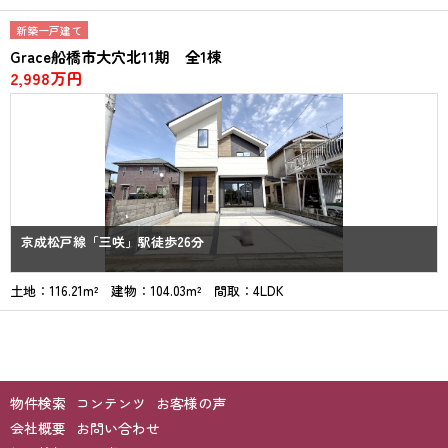
新築一戸建て
Grace船橋市大穴北11期 全1棟
2,998万円
京成松戸線「三咲」駅徒歩26分
土地：116.21m² 建物：104.03m² 間取：4LDK
物件検索
コンテンツ
お客様の声
会社概要
お問い合わせ