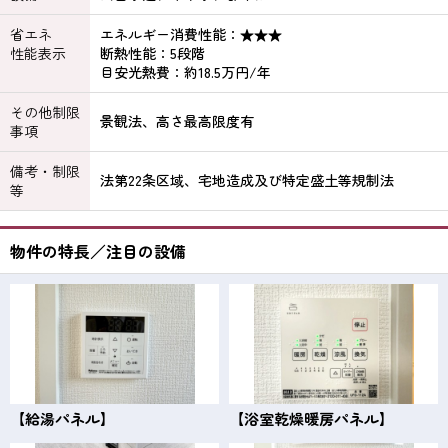
省エネ
エネルギー消費性能：★★★
性能表示
断熱性能：5段階
目安光熱費：約18.5万円/年
その他制限
景観法、高さ最高限度有
事項
備考・制限
法第22条区域、宅地造成及び特定盛土等規制法
等
物件の特長／注目の設備
【給湯パネル】
【浴室乾燥暖房パネル】