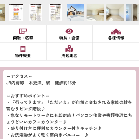
間取・区画
特長・設備
各棟情報
物件概要
周辺地図
～アクセス～
JR内房線「木更津」駅 徒歩約16分
～おすすめポイント～
・『行ってきます』『ただいま』が自然と交わされる家族の絆を
育むリビング階段♪
・急なリモートワークにも即対応！パソコン作業や書類整理にち
ょうどいいカフェカウンター♪
・盛り付け台に便利なカウンター付きキッチン♪
・お洗濯物がよく乾く南向きバルコニー♪