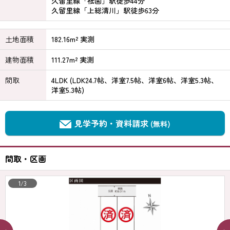
久留里線「祇園」駅徒歩44分
久留里線「上総清川」駅徒歩63分
土地面積
182.16m² 実測
建物面積
111.27m² 実測
間取
4LDK (LDK24.7帖、洋室7.5帖、洋室6帖、洋室5.3帖、
洋室5.3帖)
見学予約・資料請求
(無料)
間取・区画
1/3