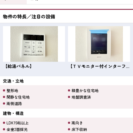
物件の特長／注目の設備
【給湯パネル】
【ＴＶモニター付インターフォン】
交通・立地
整形地
緑豊かな住宅地
閑静な住宅地
地盤調査済
南側道路
建物・構造
LDK15帖以上
南向き
全室2面採光
床下収納