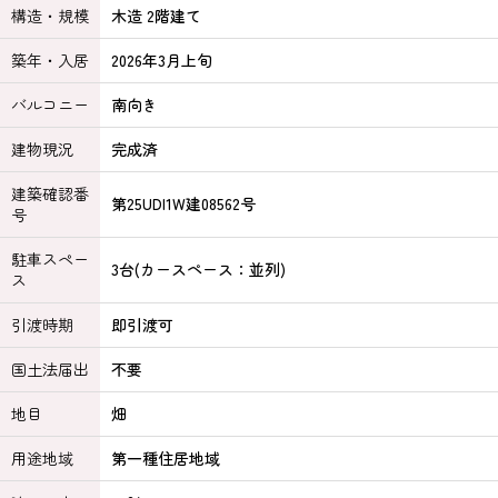
構造・規模
木造 2階建て
築年・入居
2026年3月上旬
バルコニー
南向き
建物現況
完成済
建築確認番
第25UDI1W建08562号
号
駐車スペー
3台(カースペース：並列)
ス
引渡時期
即引渡可
国土法届出
不要
地目
畑
用途地域
第一種住居地域