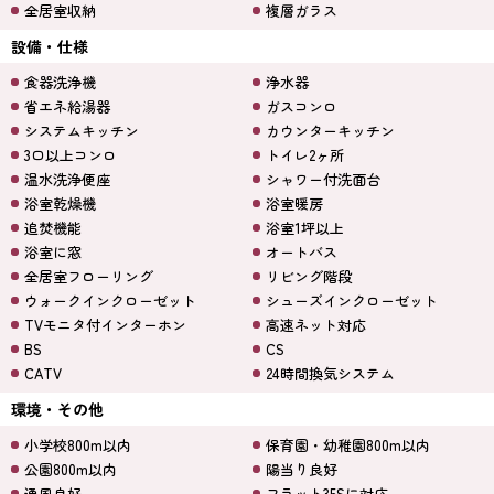
全居室収納
複層ガラス
設備・仕様
食器洗浄機
浄水器
省エネ給湯器
ガスコンロ
システムキッチン
カウンターキッチン
3口以上コンロ
トイレ2ヶ所
温水洗浄便座
シャワー付洗面台
浴室乾燥機
浴室暖房
追焚機能
浴室1坪以上
浴室に窓
オートバス
全居室フローリング
リビング階段
ウォークインクローゼット
シューズインクローゼット
TVモニタ付インターホン
高速ネット対応
BS
CS
CATV
24時間換気システム
環境・その他
小学校800m以内
保育園・幼稚園800m以内
公園800m以内
陽当り良好
通風良好
フラット35Sに対応