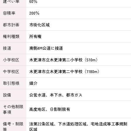
建ぺい率
60％
容積率
200％
都市計画
市街化区域
権利種類
所有権
接道
南側4M公道に接道
小学校区
木更津市立木更津第二小学校（510m）
中学校区
木更津市立木更津第二中学校（1180m）
取引態様
媒介
設備
公営水道、本下水、都市ガス
その他制限
高度地区、日影制限有
事項
備考・制限
法第22条区域、下水道処理区域、宅地造成等工事規制
等
区域