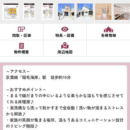
間取・区画
特長・設備
各棟情報
物件概要
周辺地図
～アクセス～
京葉線「稲毛海岸」駅 徒歩約19分
～おすすめポイント～
・まるで陽だまりの中にいるような柔らかな温もりを感じさせて
くれる床暖房♪
・食洗機なら洗って乾かすまで全自動！洗い物が溜まるストレス
から解放♪
・家族の笑顔が集まる場所、温もりあるコミュニケーション設計
のリビング階段♪