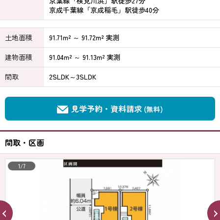
京葉線「検見川浜」駅徒歩27分
京成千葉線「京成稲毛」駅徒歩40分
土地面積
91.71m² ～ 91.72m² 実測
建物面積
91.04m² ～ 91.13m² 実測
間取
2SLDK～3SLDK
見学予約・資料請求
(無料)
間取・区画
1/7