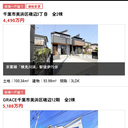
新築一戸建て
価格変更
千葉市美浜区磯辺3丁目 全2棟
4,490万円
京葉線「検見川浜」駅徒歩15分
土地：100.34m² 建物：93.98m² 間取：3LDK
新築一戸建て
GRACE千葉市美浜区磯辺12期 全2棟
5,188万円