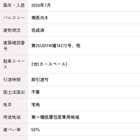
築年・入居
2026年7月
バルコニー
南西向き
建物現況
完成済
建築確認番
第25UDI1W建14272号、他
号
駐車スペー
2台(カースペース)
ス
引渡時期
即引渡可
国土法届出
不要
地目
宅地
用途地域
第一種低層住居専用地域
建ぺい率
50％