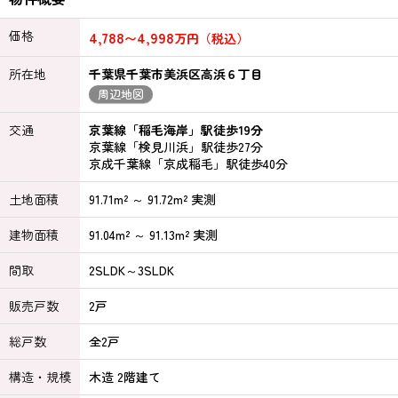
価格
4,788
4,998
〜
万円（税込）
所在地
千葉県千葉市美浜区高浜６丁目
周辺地図
交通
京葉線「稲毛海岸」駅徒歩19分
京葉線「検見川浜」駅徒歩27分
京成千葉線「京成稲毛」駅徒歩40分
土地面積
91.71m² ～ 91.72m² 実測
建物面積
91.04m² ～ 91.13m² 実測
間取
2SLDK～3SLDK
販売戸数
2戸
総戸数
全2戸
構造・規模
木造 2階建て