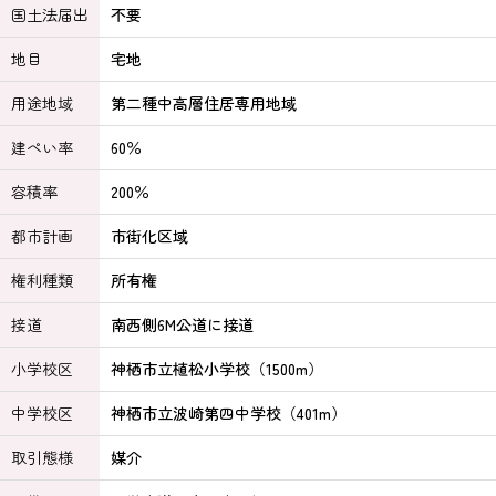
国土法届出
不要
地目
宅地
用途地域
第二種中高層住居専用地域
建ぺい率
60％
容積率
200％
都市計画
市街化区域
権利種類
所有権
接道
南西側6M公道に接道
小学校区
神栖市立植松小学校（1500m）
中学校区
神栖市立波崎第四中学校（401m）
取引態様
媒介