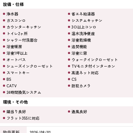
設備・仕様
浄水器
省エネ給湯器
ガスコンロ
システムキッチン
カウンターキッチン
3口以上コンロ
トイレ2ヶ所
温水洗浄便座
シャワー付洗面台
浴室乾燥機
浴室暖房
追焚機能
浴室1坪以上
浴室に窓
オートバス
ウォークインクローゼット
シューズインクローゼット
TVモニタ付インターホン
スマートキー
高速ネット対応
BS
CS
CATV
防犯カメラ
24時間換気システム
環境・その他
陽当り良好
通風良好
フラット35Sに対応
物件更新
2026/08/01