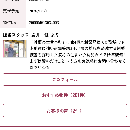
更新予定
2026/08/15
物件No.
20000461303-003
担当スタッフ
岩井 健
より
「神栖市土合本町」に全4棟の新築戸建てが登場です
♪地震に強い耐震等級3＋地震の揺れを軽減する制振
装置を採用した安心の住まい♪防犯カメラ標準装備！
まずは資料だけ…という方もお気軽にお問い合わせく
ださい☆彡
プロフィール
201
おすすめ物件（
件）
2
お客様の声（
件）