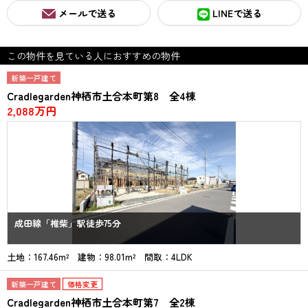
メールで送る
LINEで送る
この物件を見ている人におすすめの物件
新築一戸建て
Cradlegarden神栖市土合本町第8 全4棟
2,088万円
成田線「椎柴」駅徒歩75分
土地：167.46m² 建物：98.01m² 間取：4LDK
新築一戸建て
価格変更
Cradlegarden神栖市土合本町第7 全2棟