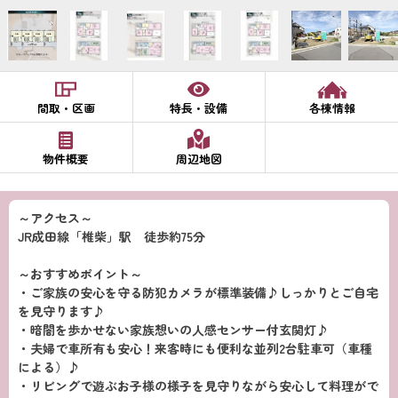
間取・区画
特長・設備
各棟情報
物件概要
周辺地図
～アクセス～
JR成田線「椎柴」駅 徒歩約75分
～おすすめポイント～
・ご家族の安心を守る防犯カメラが標準装備♪しっかりとご自宅
を見守ります♪
・暗闇を歩かせない家族想いの人感センサー付玄関灯♪
・夫婦で車所有も安心！来客時にも便利な並列2台駐車可（車種
による）♪
・リビングで遊ぶお子様の様子を見守りながら安心して料理がで