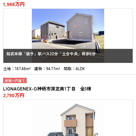
1,988万円
総武本線「銚子」駅バス22分「土合中央」停歩6分
土地：167.46m² 建物：94.77m² 間取：4LDK
新築一戸建て
LIGNAGENEX-G神栖市深芝南1丁目 全3棟
2,790万円