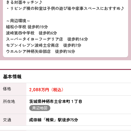
きる対面キッチン♪
・リビング横の和室は子供の遊び場や家事スペースにおすすめ♪
～周辺環境～
植松小学校 徒歩約19分
波崎第四中学校 徒歩約6分
スーパータイヨーフーデリア店 徒歩約14分
セブンイレブン波崎土合南店 徒歩約7分
ウエルシア神栖矢田部店 徒歩約16分
基本情報
価格
2,088
万円（税込）
所在地
茨城県神栖市土合本町１丁目
周辺地図
交通
成田線「椎柴」駅徒歩75分