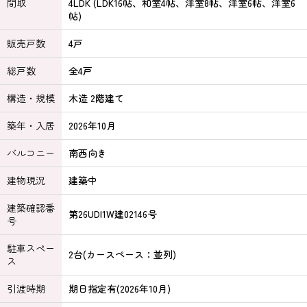
間取
4LDK (LDK16帖、和室4帖、洋室8帖、洋室6帖、洋室6
帖)
販売戸数
4戸
総戸数
全4戸
構造・規模
木造 2階建て
築年・入居
2026年10月
バルコニー
南西向き
建物現況
建築中
建築確認番
第26UDI1W建02146号
号
駐車スペー
2台(カースペース：並列)
ス
引渡時期
期日指定有(2026年10月)