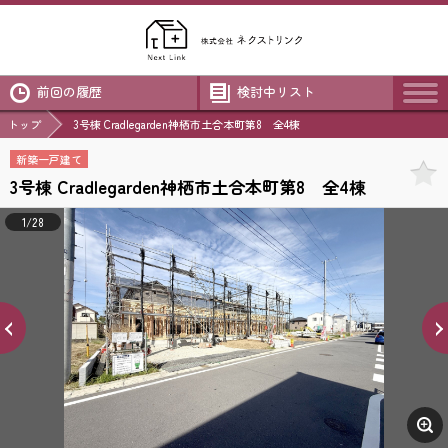
前回の履歴
検討中リスト
トップ
3号棟 Cradlegarden神栖市土合本町第8 全4棟
新築一戸建て
3号棟 Cradlegarden神栖市土合本町第8 全4棟
1/28