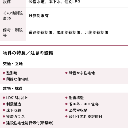
設備
公営水道、本下水、個別LPG
その他制限
日影制限有
事項
備考・制限
道路斜線制限、隣地斜線制限、北側斜線制限
等
物件の特長／注目の設備
交通・立地
整形地
緑豊かな住宅地
閑静な住宅地
建物・構造
LDK15帖以上
耐震構造
制震構造
省エネ・エコ住宅
床下収納
全居室収納
複層ガラス
設計住宅性能評価付
建設住宅性能評価付(新築時)