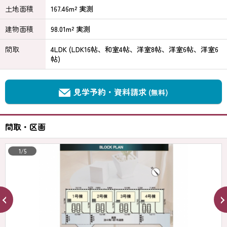
土地面積
167.46m² 実測
建物面積
98.01m² 実測
間取
4LDK (LDK16帖、和室4帖、洋室8帖、洋室6帖、洋室6
帖)
見学予約・資料請求
(無料)
間取・区画
1/5