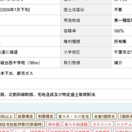
2026年7月下旬)
国土法届出
不要
用途地域
第一種低
容積率
100％
域
権利種類
所有権
公道に接道
小学校区
千葉市立
城台西中学校（185m）
取引態様
媒介
、本下水、都市ガス
制限、北側斜線制限、宅地造成及び特定盛土等規制法
15帖以上
耐震構造
制震構造
省エネ・エコ住宅
全室2面採光
3面採
設住宅性能評価付(新築時)
浄水器
省エネ給湯器
ガスコンロ
システム