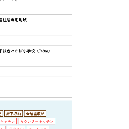
層住居専用地域
千城台わかば小学校（749m）
光
床下収納
全居室収納
キッチン
カウンターキッチン