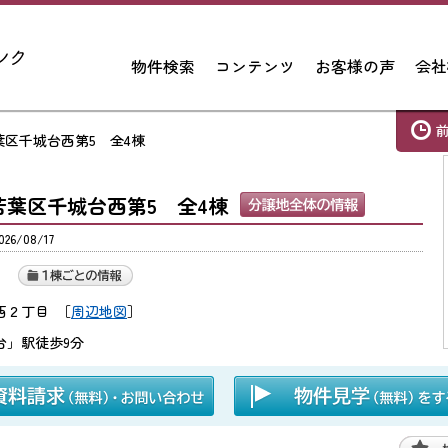
物件検索
コンテンツ
お客様の声
会社
市若葉区千城台西第5 全4棟
千葉市若葉区千城台西第5 全4棟
6/08/17
西２丁目
［
周辺地図
］
台」駅徒歩9分