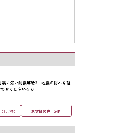
地震に強い耐震等級3＋地震の揺れを軽
合わせください☆彡
197
2
お客様の声
（
件）
（
件）