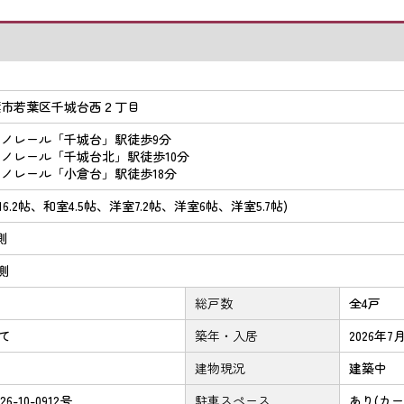
葉市若葉区千城台西２丁目
ノレール「千城台」駅徒歩9分
ノレール「千城台北」駅徒歩10分
ノレール「小倉台」駅徒歩18分
DK16.2帖、和室4.5帖、洋室7.2帖、洋室6帖、洋室5.7帖)
実測
実測
総戸数
全4戸
建て
築年・入居
2026年7
建物現況
建築中
26-10-0912号
駐車スペース
あり(カー