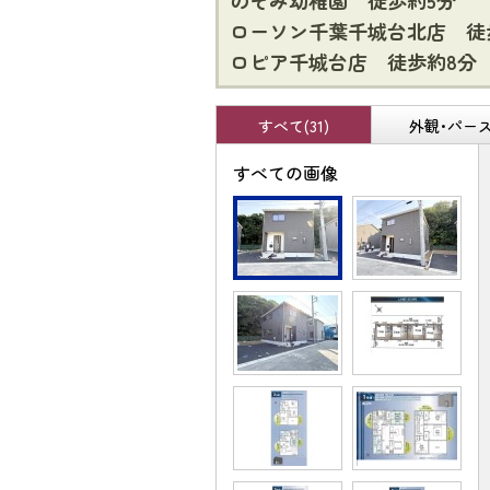
のぞみ幼稚園 徒歩約5分
ローソン千葉千城台北店 徒
ロピア千城台店 徒歩約8分
すべて(31)
外観･パース(
すべての画像