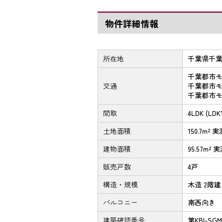
物件詳細情報
所在地
千葉県千
千葉都市モ
交通
千葉都市モ
千葉都市モ
間取
4LDK (L
土地面積
150.7m² 
建物面積
95.57m² 
販売戸数
4戸
構造・規模
木造 2階
バルコニー
南西向き
建築確認番号
第KBI-SGM