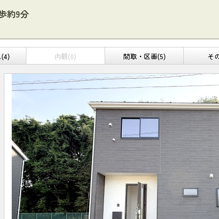
歩約9分
4)
内観(0)
間取・区画(5)
その