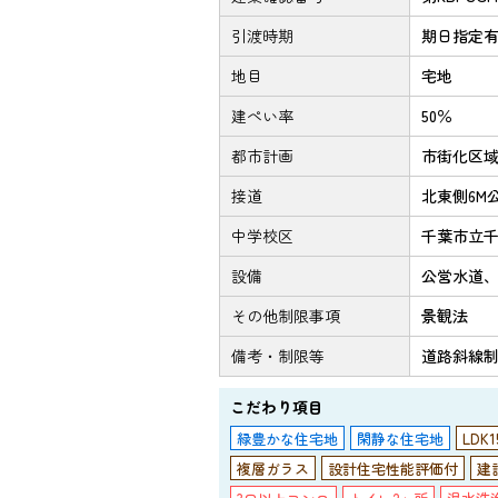
引渡時期
期日指定有(
地目
宅地
建ぺい率
50％
都市計画
市街化区
接道
北東側6M
中学校区
千葉市立千
設備
公営水道
その他制限事項
景観法
備考・制限等
道路斜線
こだわり項目
緑豊かな住宅地
閑静な住宅地
LDK
複層ガラス
設計住宅性能評価付
建