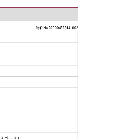
物件No.20000459814-002
月
スペース)