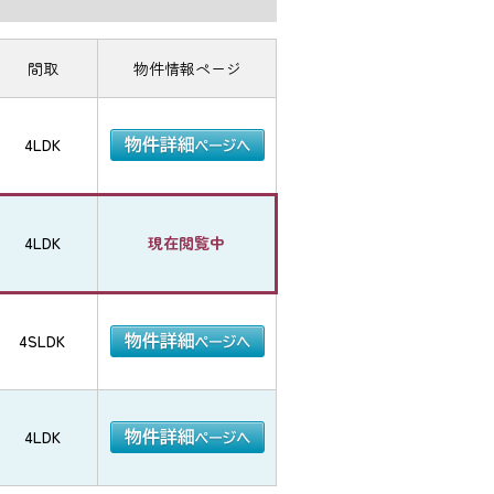
間取
物件情報ページ
4LDK
4LDK
現在閲覧中
4SLDK
4LDK