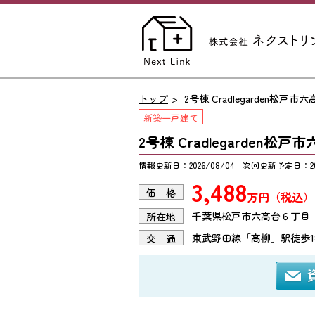
トップ
2号棟 Cradlegarden松戸市
新築一戸建て
2号棟 Cradlegarden松
情報更新日：2026/08/04 次回更新予定日：202
3,488
価 格
万円（税込）
千葉県松戸市六高台６丁目
所在地
東武野田線「高柳」駅徒歩1
交 通