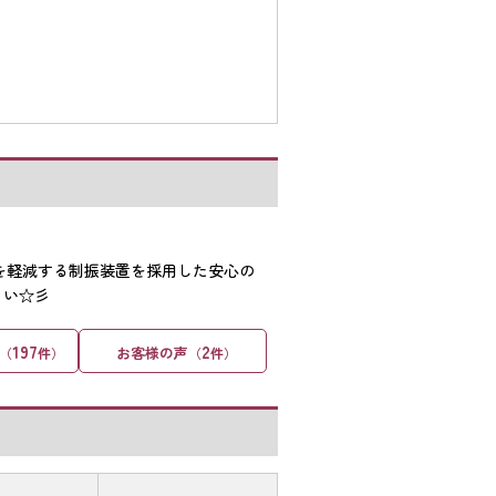
を軽減する制振装置を採用した安心の
さい☆彡
197
2
お客様の声
（
件）
（
件）