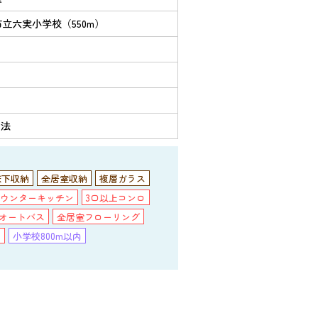
立六実小学校（550m）
置法
床下収納
全居室収納
複層ガラス
ウンターキッチン
3口以上コンロ
オートバス
全居室フローリング
ム
小学校800m以内