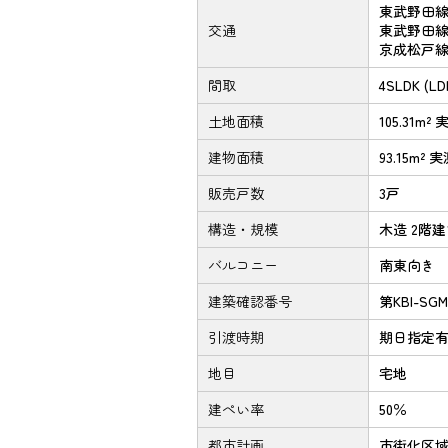
東武野田線
交通
東武野田線
京成松戸線
間取
4SLDK (
土地面積
105.31m² 
建物面積
93.15m² 
販売戸数
3戸
構造・規模
木造 2階
バルコニー
南東向き
建築確認番号
第KBI-SGM
引渡時期
期日指定有(
地目
宅地
建ぺい率
50％
都市計画
市街化区