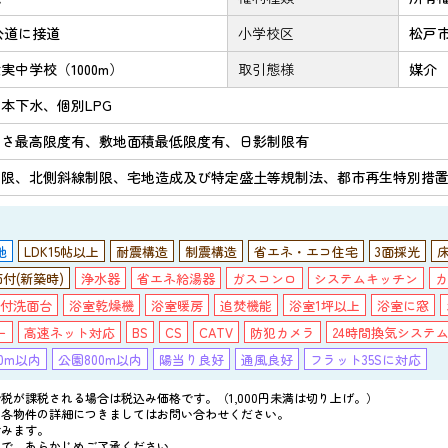
公道に接道
小学校区
松戸市
実中学校（1000m）
取引態様
媒介
本下水、個別LPG
高さ最高限度有、敷地面積最低限度有、日影制限有
制限、北側斜線制限、宅地造成及び特定盛土等規制法、都市再生特別措
地
LDK15帖以上
耐震構造
制震構造
省エネ・エコ住宅
3面採光
付(新築時)
浄水器
省エネ給湯器
ガスコンロ
システムキッチン
カ
付洗面台
浴室乾燥機
浴室暖房
追焚機能
浴室1坪以上
浴室に窓
ー
高速ネット対応
BS
CS
CATV
防犯カメラ
24時間換気システ
0m以内
公園800m以内
陽当り良好
通風良好
フラット35Sに対応
税が課税される場合は税込み価格です。（1,000円未満は切り上げ。）
、各物件の詳細につきましてはお問い合わせください。
含みます。
ので、あらかじめご了承ください。