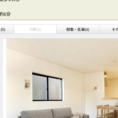
約6分
5)
内観(0)
間取・区画(4)
その