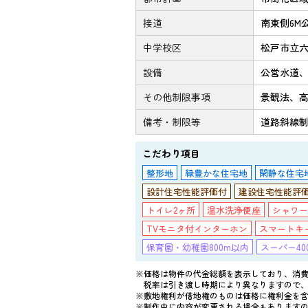
接道
南東側6M
中学校区
松戸市立六
設備
公営水道、
その他制限事項
景観法、
備考・制限等
道路斜線
こだわり項目
整形地
緑豊かな住宅地
閑静な住宅
設計住宅性能評価付
建設住宅性能評価
トイレ2ヶ所
温水洗浄便座
シャワー
TVモニタ付インターホン
スマートキ
保育園・幼稚園800m以内
スーパー40
※価格は物件の代金総額を表示しており、消費
税率は引き渡し時期により異なりますので
※敷地権利が借地権のものは価格に権利金を
※制作中に内容が変更される場合もあります