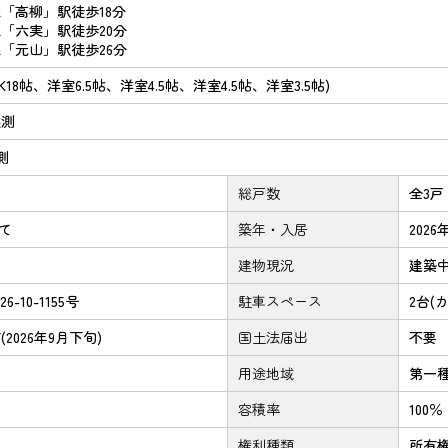
「高柳」駅徒歩18分
「六実」駅徒歩20分
「元山」駅徒歩26分
LDK18帖、洋室6.5帖、洋室4.5帖、洋室4.5帖、洋室3.5帖)
実測
実測
総戸数
全3戸
建て
築年・入居
202
建物現況
建築
26-10-1155号
駐車スペース
2台(
2026年9月下旬)
国土法届出
不要
用途地域
第一
容積率
100％
域
権利種類
所有