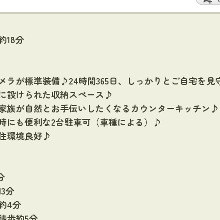
18分
メラが標準装備♪24時間365日、しっかりとご自宅を見
に設けられた収納スペース♪
家族が自然とお手伝いしたくなるカウンターキッチン♪
時にも便利な2台駐車可（車種による）♪
住環境良好♪
分
13分
約4分
徒歩約5分