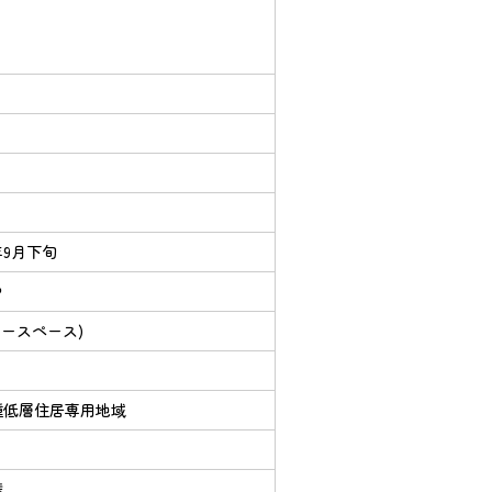
6年9月下旬
中
カースペース)
種低層住居専用地域
権