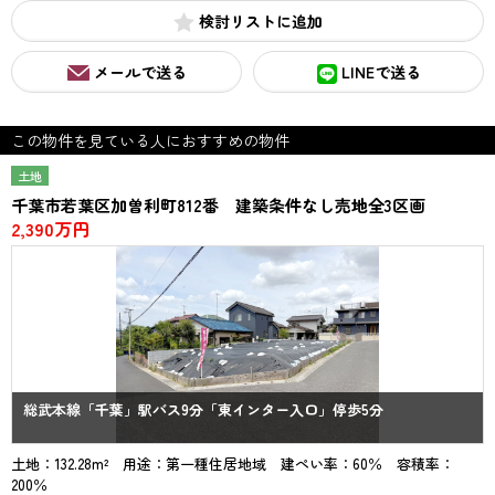
検討リスト
メールで送る
LINEで送る
この物件を見ている人におすすめの物件
土地
千葉市若葉区加曽利町812番 建築条件なし売地全3区画
2,390万円
総武本線「千葉」駅バス9分「東インター入口」停歩5分
土地：132.28m² 用途：第一種住居地域 建ぺい率：60％ 容積率：
200％