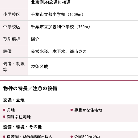
北東側5M公道に接道
小学校区
千葉市立都小学校（1009m）
中学校区
千葉市立加曽利中学校（769m）
取引態様
媒介
設備
公営水道、本下水、都市ガス
備考・制限
22条区域
等
物件の特長／注目の設備
交通・立地
角地
緑豊かな住宅地
閑静な住宅地
設備・環境・その他
保育園・幼稚園800m以内
公園800m以内