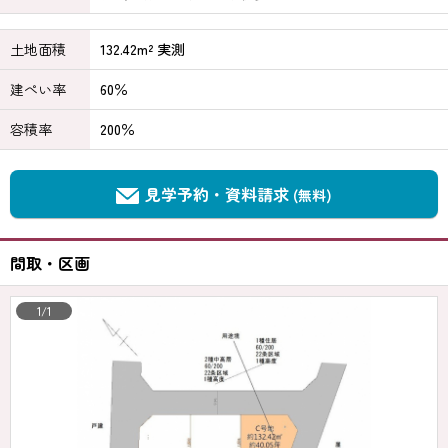
土地面積
132.42m² 実測
建ぺい率
60％
容積率
200％
見学予約・資料請求
(無料)
間取・区画
1/1