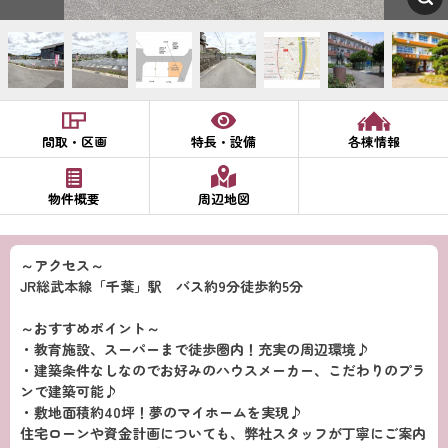
間取・区画
特長・設備
各棟情報
物件概要
周辺地図
～アクセス～
JR総武本線「千葉」駅 バス約9分徒歩約5分
～おすすめポイント～
・教育施設、スーパーまで徒歩圏内！充実の周辺環境♪
・建築条件なしなのでお好みのハウスメーカー、こだわりのプラ
ンで建築可能♪
・敷地面積約40坪！夢のマイホームを実現♪
住宅ローンや資金計画についても、弊社スタッフが丁寧にご案内