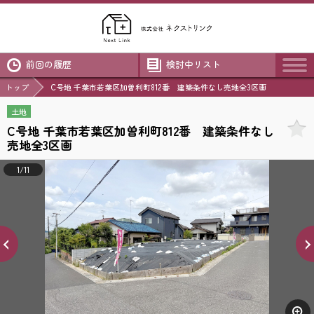
前回の履歴
検討中リスト
トップ
C号地 千葉市若葉区加曽利町812番 建築条件なし売地全3区画
土地
C号地 千葉市若葉区加曽利町812番 建築条件なし
売地全3区画
1/11