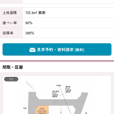
土地面積
132.3m² 実測
建ぺい率
60％
容積率
200％
見学予約・資料請求
(無料)
間取・区画
1/1