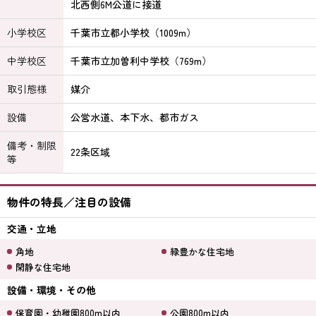
北西側6M公道に接道
小学校区
千葉市立都小学校（1009m）
中学校区
千葉市立加曽利中学校（769m）
取引態様
媒介
設備
公営水道、本下水、都市ガス
備考・制限
22条区域
等
物件の特長／注目の設備
交通・立地
角地
緑豊かな住宅地
閑静な住宅地
設備・環境・その他
保育園・幼稚園800m以内
公園800m以内