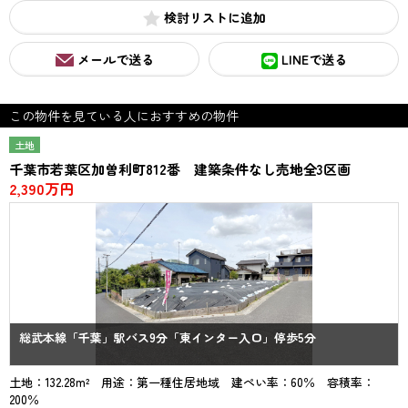
検討リスト
メールで送る
LINEで送る
この物件を見ている人におすすめの物件
土地
千葉市若葉区加曽利町812番 建築条件なし売地全3区画
2,390万円
総武本線「千葉」駅バス9分「東インター入口」停歩5分
土地：132.28m² 用途：第一種住居地域 建ぺい率：60％ 容積率：
200％