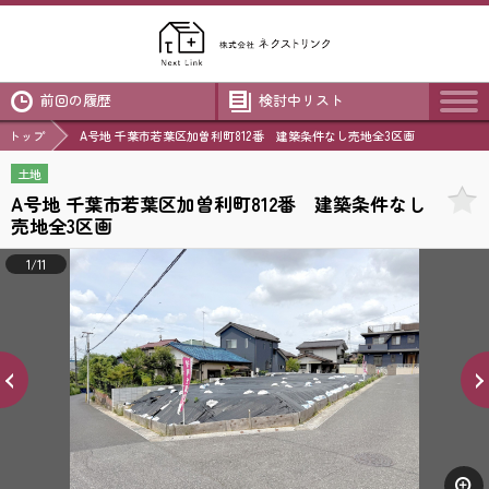
前回の履歴
検討中リスト
トップ
A号地 千葉市若葉区加曽利町812番 建築条件なし売地全3区画
土地
A号地 千葉市若葉区加曽利町812番 建築条件なし
売地全3区画
1/11