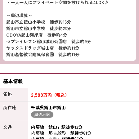
・一人一人にプライベート空間を設けられる4LDK♪
～周辺環境～
館山市立館山小学校 徒歩約15分
館山市立館山中学校 徒歩約23分
ODOYA館山海岸店 徒歩約4分
セブンイレブン館山城山公園店 徒歩約9分
ヤックスドラッグ城山店 徒歩約11分
館山基督教会附属保育園 徒歩約11分
基本情報
価格
2,588
万円（税込）
所在地
千葉県館山市館山
周辺地図
交通
内房線「館山」駅徒歩13分
内房線「那古船形」駅徒歩61分
内房線「九重」駅徒歩76分