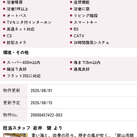
浴室暖房
追焚機能
浴室1坪以上
浴室に窓
オートバス
リビング階段
TVモニタ付インターホン
スマートキー
高速ネット対応
BS
CS
CATV
防犯カメラ
24時間換気システム
環境・その他
スーパー400m以内
海まで2km以内
陽当り良好
通風良好
フラット35Sに対応
物件更新
2026/08/01
更新予定
2026/08/15
物件No.
20000457422-003
担当スタッフ
岩井 健
より
青い海と、四季の花々。歴史の風が吹く、「館山市館