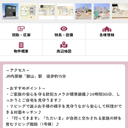
間取・区画
特長・設備
各棟情報
物件概要
周辺地図
～アクセス～
JR内房線「館山」駅 徒歩約15分
～おすすめポイント～
・ご家族の安心を守る防犯カメラが標準装備♪24時間365日、し
っかりとご自宅を見守ります♪
・リビングで遊ぶお子様の様子を見守りながら安心して料理がで
きる対面キッチン♪
・『行ってきます』『ただいま』が自然と交わされる家族の絆を
育むリビング階段（1号棟）♪