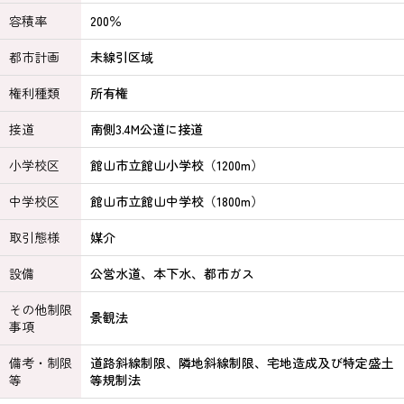
容積率
200％
都市計画
未線引区域
権利種類
所有権
接道
南側3.4M公道に接道
小学校区
館山市立館山小学校（1200m）
中学校区
館山市立館山中学校（1800m）
取引態様
媒介
設備
公営水道、本下水、都市ガス
その他制限
景観法
事項
備考・制限
道路斜線制限、隣地斜線制限、宅地造成及び特定盛土
等
等規制法