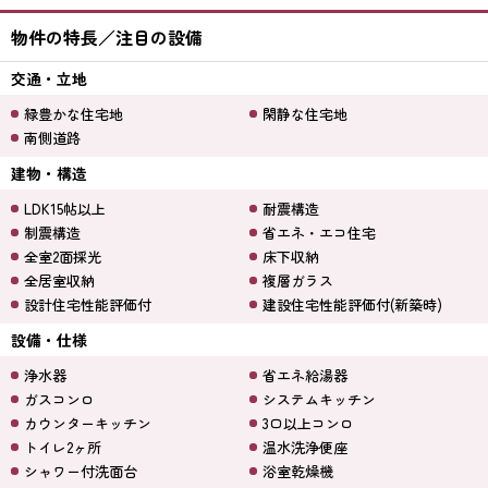
物件の特長／注目の設備
交通・立地
緑豊かな住宅地
閑静な住宅地
南側道路
建物・構造
LDK15帖以上
耐震構造
制震構造
省エネ・エコ住宅
全室2面採光
床下収納
全居室収納
複層ガラス
設計住宅性能評価付
建設住宅性能評価付(新築時)
設備・仕様
浄水器
省エネ給湯器
ガスコンロ
システムキッチン
カウンターキッチン
3口以上コンロ
トイレ2ヶ所
温水洗浄便座
シャワー付洗面台
浴室乾燥機