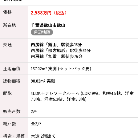
価格
2,588
万円（税込）
所在地
千葉県館山市館山
周辺地図
交通
内房線「館山」駅徒歩13分
内房線「那古船形」駅徒歩61分
内房線「九重」駅徒歩76分
土地面積
167.02m² 実測 (セットバック要)
建物面積
98.82m² 実測
間取
4LDK＋テレワークルーム (LDK19帖、和室4.5帖、洋室
7.3帖、洋室5.3帖、洋室5.3帖)
販売戸数
2戸
総戸数
全2戸
構造・規模
木造 2階建て