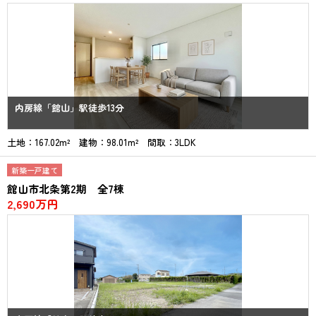
内房線「館山」駅徒歩13分
土地：167.02m² 建物：98.01m² 間取：3LDK
新築一戸建て
館山市北条第2期 全7棟
2,690万円