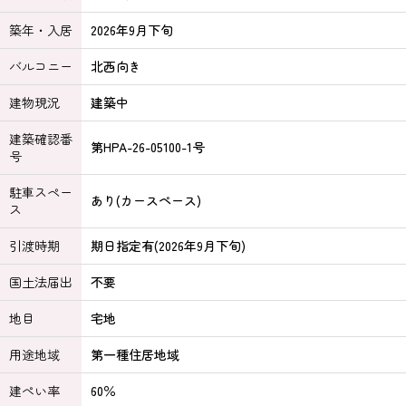
築年・入居
2026年9月下旬
バルコニー
北西向き
建物現況
建築中
建築確認番
第HPA-26-05100-1号
号
駐車スペー
あり(カースペース)
ス
引渡時期
期日指定有(2026年9月下旬)
国土法届出
不要
地目
宅地
用途地域
第一種住居地域
建ぺい率
60％