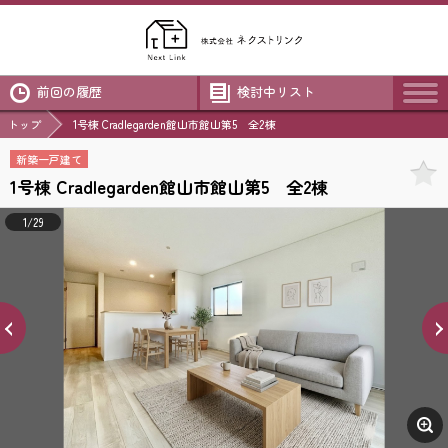
前回の履歴
検討中リスト
トップ
1号棟 Cradlegarden館山市館山第5 全2棟
新築一戸建て
1号棟 Cradlegarden館山市館山第5 全2棟
1/29