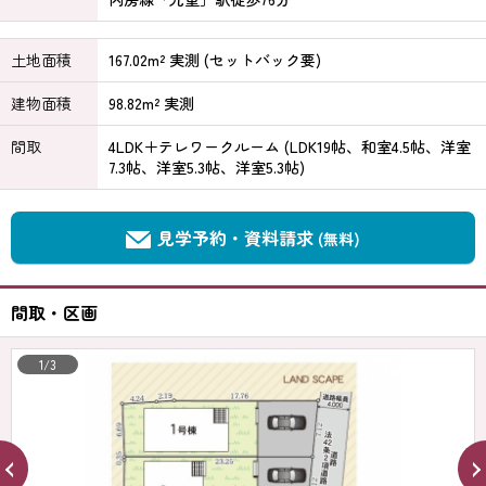
土地面積
167.02m² 実測 (セットバック要)
建物面積
98.82m² 実測
間取
4LDK＋テレワークルーム (LDK19帖、和室4.5帖、洋室
7.3帖、洋室5.3帖、洋室5.3帖)
見学予約・資料請求
(無料)
間取・区画
1/3