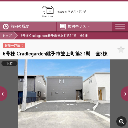
前回の履歴
検討中リスト
トップ
6号棟 Cradlegarden銚子市笠上町第2 1期 全3棟
新築一戸建て
6号棟 Cradlegarden銚子市笠上町第2 1期 全3棟
1/37