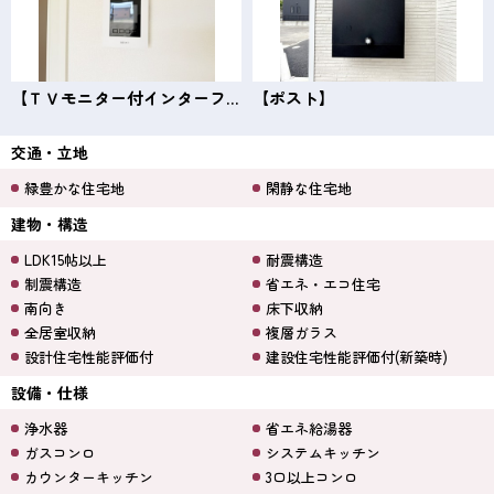
【ＴＶモニター付インターフォン】
【ポスト】
交通・立地
緑豊かな住宅地
閑静な住宅地
建物・構造
LDK15帖以上
耐震構造
制震構造
省エネ・エコ住宅
南向き
床下収納
全居室収納
複層ガラス
設計住宅性能評価付
建設住宅性能評価付(新築時)
設備・仕様
浄水器
省エネ給湯器
ガスコンロ
システムキッチン
カウンターキッチン
3口以上コンロ