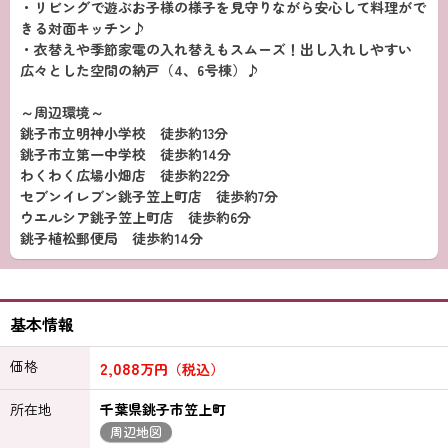
・リビングで遊ぶお子様の様子を見守りながら安心して料理がで
きる対面キッチン♪
・衣替えや季節家電の入れ替えもスムーズ！出し入れしやすい
広々とした空間の納戸（4、6号棟）♪
～周辺環境～
銚子市立明神小学校 徒歩約13分
銚子市立第一中学校 徒歩約14分
わくわく広場小畑店 徒歩約22分
セブンイレブン銚子笠上町店 徒歩約7分
ウエルシア銚子笠上町店 徒歩約6分
銚子植松郵便局 徒歩約14分
基本情報
価格
2,088
万円（税込）
所在地
千葉県銚子市笠上町
周辺地図