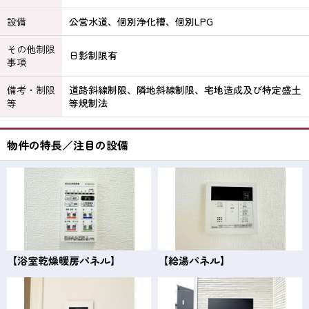
設備
公営水道、個別浄化槽、個別LPG
その他制限
日影制限有
事項
備考・制限
道路斜線制限、隣地斜線制限、宅地造成及び特定盛土
等
等規制法
物件の特長／注目の設備
【浴室乾燥暖房パネル】
【給湯パネル】