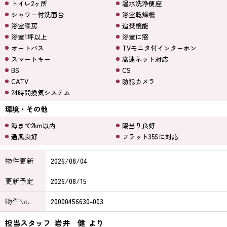
トイレ2ヶ所
温水洗浄便座
シャワー付洗面台
浴室乾燥機
浴室暖房
追焚機能
浴室1坪以上
浴室に窓
オートバス
TVモニタ付インターホン
スマートキー
高速ネット対応
BS
CS
CATV
防犯カメラ
24時間換気システム
環境・その他
海まで2km以内
陽当り良好
通風良好
フラット35Sに対応
物件更新
2026/08/04
更新予定
2026/08/15
物件No.
20000456630-003
担当スタッフ
岩井 健
より