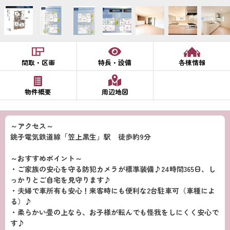
間取・区画
特長・設備
各棟情報
物件概要
周辺地図
～アクセス～
銚子電気鉄道線「笠上黒生」駅 徒歩約9分
～おすすめポイント～
・ご家族の安心を守る防犯カメラが標準装備♪24時間365日、し
っかりとご自宅を見守ります♪
・夫婦で車所有も安心！来客時にも便利な2台駐車可（車種によ
る）♪
・柔らかい畳の上なら、お子様が転んでも怪我をしにくく安心で
す♪