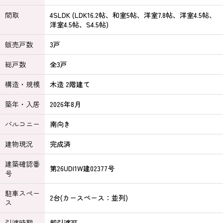
間取
4SLDK (LDK16.2帖、和室5帖、洋室7.8帖、洋室4.5帖、
洋室4.5帖、S4.5帖)
販売戸数
3戸
総戸数
全3戸
構造・規模
木造 2階建て
築年・入居
2026年8月
バルコニー
南向き
建物現況
完成済
建築確認番
第26UDI1W建02377号
号
駐車スペー
2台(カースペース：並列)
ス
引渡時期
即引渡可