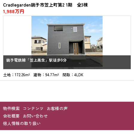
Cradlegarden銚子市笠上町第2 1期 全3棟
1,988万円
銚子電鉄線「笠上黒生」駅徒歩9分
土地：172.26m² 建物：94.77m² 間取：4LDK
物件検索
コンテンツ
お客様の声
会社概要
お問い合わせ
個人情報の取り扱い