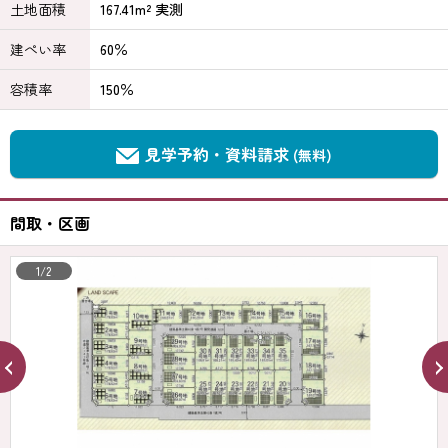
土地面積
167.41m² 実測
建ぺい率
60％
容積率
150％
見学予約・資料請求
(無料)
間取・区画
1/2