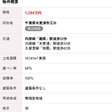
物件概要
価格
1,288
万円
所在地
千葉県木更津市江川
周辺地図
交通
内房線「巌根」駅徒歩22分
内房線「木更津」駅徒歩33分
久留里線「祇園」駅徒歩42分
土地面積
167.41m² 実測
建ぺい率
60％
容積率
150％
建築条件
建築条件なし
用途地域
無指定地域
地目
田