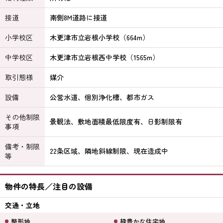
接道
南側8M道路に接道
小学校区
木更津市立岩根小学校（664m）
中学校区
木更津市立岩根西中学校（1565m）
取引態様
媒介
設備
公営水道、個別浄化槽、都市ガス
その他制限
景観法、敷地面積最低限度有、日影制限有
事項
備考・制限
22条区域、隣地斜線制限、現在造成中
等
物件の特長／注目の設備
交通・立地
整形地
緑豊かな住宅地