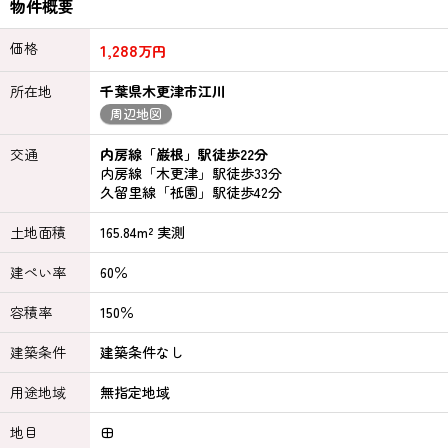
物件概要
価格
1,288
万円
所在地
千葉県木更津市江川
周辺地図
交通
内房線「巌根」駅徒歩22分
内房線「木更津」駅徒歩33分
久留里線「祇園」駅徒歩42分
土地面積
165.84m² 実測
建ぺい率
60％
容積率
150％
建築条件
建築条件なし
用途地域
無指定地域
地目
田