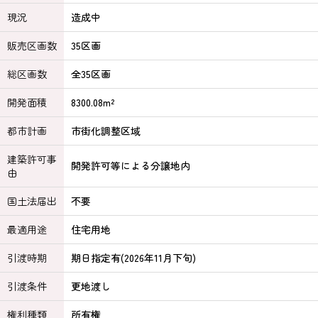
現況
造成中
販売区画数
35区画
総区画数
全35区画
開発面積
8300.08m²
都市計画
市街化調整区域
建築許可事
開発許可等による分譲地内
由
国土法届出
不要
最適用途
住宅用地
引渡時期
期日指定有(2026年11月下旬)
引渡条件
更地渡し
権利種類
所有権