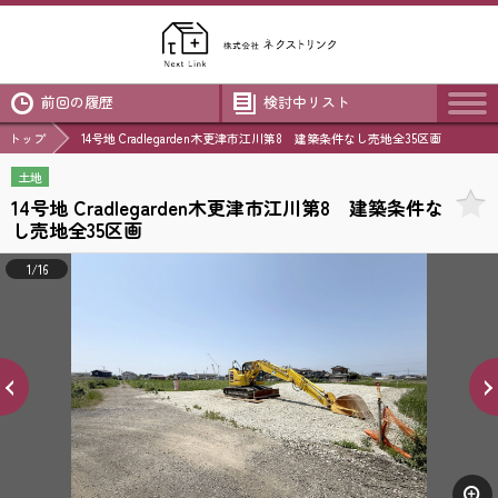
前回の履歴
検討中リスト
トップ
14号地 Cradlegarden木更津市江川第8 建築条件なし売地全35区画
土地
14号地 Cradlegarden木更津市江川第8 建築条件な
し売地全35区画
1/16