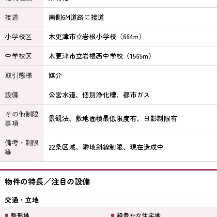
接道
南側6M道路に接道
小学校区
木更津市立岩根小学校（664m）
中学校区
木更津市立岩根西中学校（1565m）
取引態様
媒介
設備
公営水道、個別浄化槽、都市ガス
その他制限
景観法、敷地面積最低限度有、日影制限有
事項
備考・制限
22条区域、隣地斜線制限、現在造成中
等
物件の特長／注目の設備
交通・立地
整形地
緑豊かな住宅地