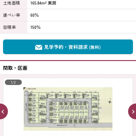
土地面積
165.84m² 実測
建ぺい率
60％
容積率
150％
見学予約・資料請求
(無料)
間取・区画
1/2