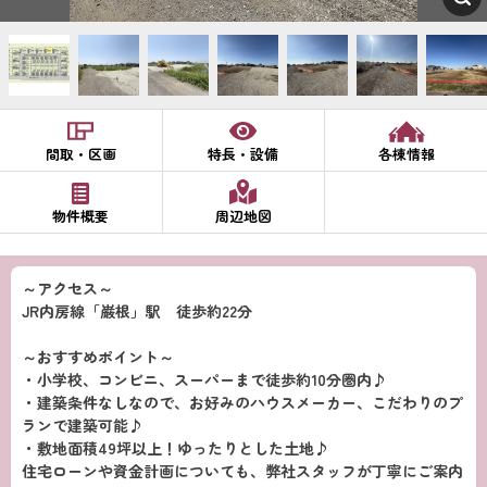
間取・区画
特長・設備
各棟情報
物件概要
周辺地図
～アクセス～
JR内房線「巌根」駅 徒歩約22分
～おすすめポイント～
・小学校、コンビニ、スーパーまで徒歩約10分圏内♪
・建築条件なしなので、お好みのハウスメーカー、こだわりのプ
ランで建築可能♪
・敷地面積49坪以上！ゆったりとした土地♪
住宅ローンや資金計画についても、弊社スタッフが丁寧にご案内