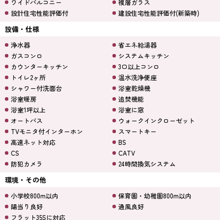
ワイドバルコニー
複層ガラス
設計住宅性能評価付
建設住宅性能評価付(新築時)
設備・仕様
浄水器
省エネ給湯器
ガスコンロ
システムキッチン
カウンターキッチン
3口以上コンロ
トイレ2ヶ所
温水洗浄便座
シャワー付洗面台
浴室乾燥機
浴室暖房
追焚機能
浴室1坪以上
浴室に窓
オートバス
ウォークインクローゼット
TVモニタ付インターホン
スマートキー
高速ネット対応
BS
CS
CATV
防犯カメラ
24時間換気システム
環境・その他
小学校800m以内
保育園・幼稚園800m以内
陽当り良好
通風良好
フラット35Sに対応