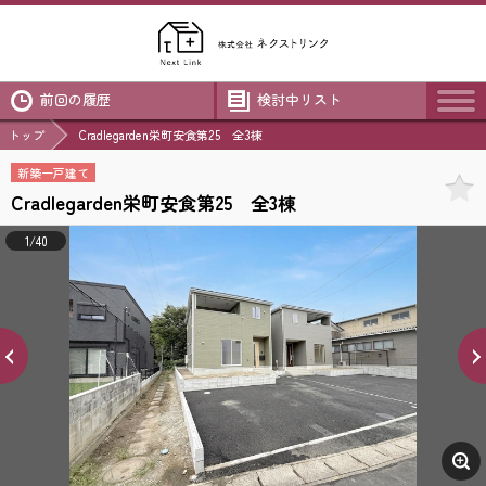
前回の履歴
検討中リスト
トップ
Cradlegarden栄町安食第25 全3棟
新築一戸建て
Cradlegarden栄町安食第25 全3棟
1/40