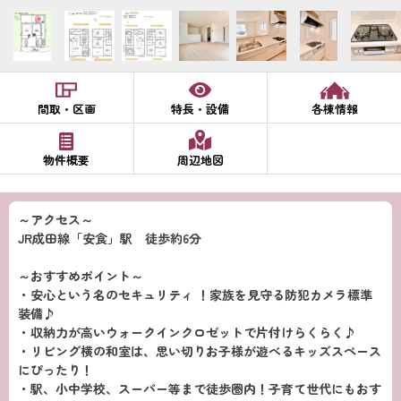
間取・区画
特長・設備
各棟情報
物件概要
周辺地図
～アクセス～
JR成田線「安食」駅 徒歩約6分
～おすすめポイント～
・安心という名のセキュリティ ！家族を見守る防犯カメラ標準
装備♪
・収納力が高いウォークインクロゼットで片付けらくらく♪
・リビング横の和室は、思い切りお子様が遊べるキッズスペース
にぴったり！
・駅、小中学校、スーパー等まで徒歩圏内！子育て世代にもおす