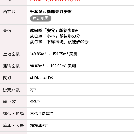
所在地
千葉県印旛郡栄町安食
周辺地図
交通
成田線「安食」駅徒歩6分
成田線「小林」駅徒歩63分
成田線「下総松崎」駅徒歩65分
土地面積
149.86m² ～ 150.75m² 実測
建物面積
98.82m² ～ 102.06m² 実測
間取
4LDK～4LDK
販売戸数
2戸
総戸数
全3戸
構造・規模
木造 2階建て
築年・入居
2026年6月