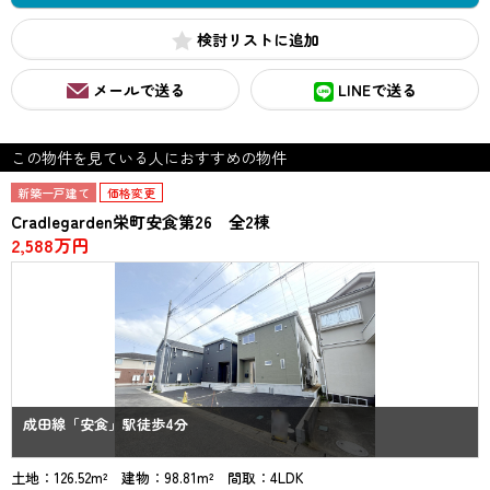
検討リスト
メールで送る
LINEで送る
この物件を見ている人におすすめの物件
新築一戸建て
価格変更
Cradlegarden栄町安食第26 全2棟
2,588万円
成田線「安食」駅徒歩4分
土地：126.52m² 建物：98.81m² 間取：4LDK