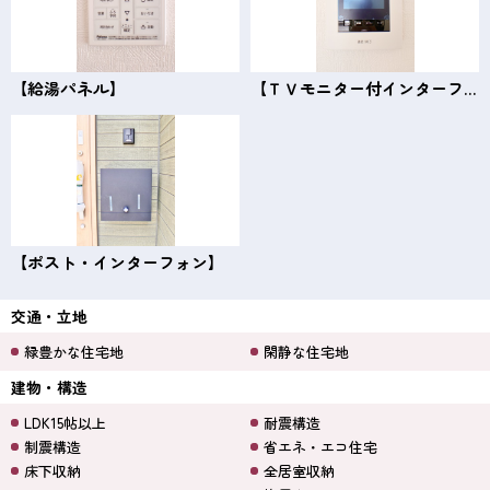
【給湯パネル】
【ＴＶモニター付インターフォン】
【ポスト・インターフォン】
交通・立地
緑豊かな住宅地
閑静な住宅地
建物・構造
LDK15帖以上
耐震構造
制震構造
省エネ・エコ住宅
床下収納
全居室収納