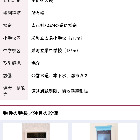
都市計画
市街化区域
権利種類
所有権
接道
南西側3.44M公道に接道
小学校区
栄町立安食小学校（217m）
中学校区
栄町立栄中学校（989m）
取引態様
媒介
設備
公営水道、本下水、都市ガス
備考・制限
道路斜線制限、隣地斜線制限
等
物件の特長／注目の設備