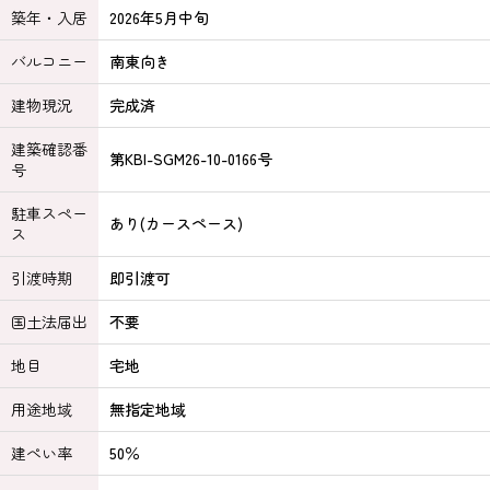
築年・入居
2026年5月中旬
バルコニー
南東向き
建物現況
完成済
建築確認番
第KBI-SGM26-10-0166号
号
駐車スペー
あり(カースペース)
ス
引渡時期
即引渡可
国土法届出
不要
地目
宅地
用途地域
無指定地域
建ぺい率
50％