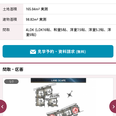
土地面積
165.04m² 実測
建物面積
98.82m² 実測
間取
4LDK (LDK16帖、和室5帖、洋室7.5帖、洋室5.2帖、洋
室6帖)
見学予約・資料請求
(無料)
間取・区画
1/7