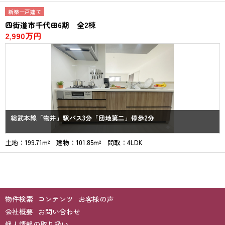
新築一戸建て
四街道市千代田6期 全2棟
2,990万円
総武本線「物井」駅バス3分「団地第二」停歩2分
土地：199.71m² 建物：101.85m² 間取：4LDK
物件検索
コンテンツ
お客様の声
会社概要
お問い合わせ
個人情報の取り扱い