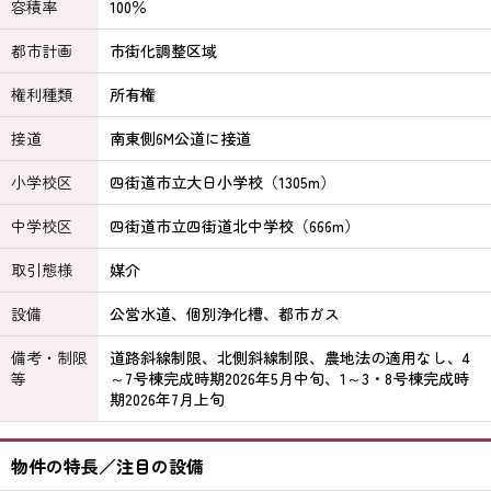
容積率
100％
都市計画
市街化調整区域
権利種類
所有権
接道
南東側6M公道に接道
小学校区
四街道市立大日小学校（1305m）
中学校区
四街道市立四街道北中学校（666m）
取引態様
媒介
設備
公営水道、個別浄化槽、都市ガス
備考・制限
道路斜線制限、北側斜線制限、農地法の適用なし、4
等
～7号棟完成時期2026年5月中旬、1～3・8号棟完成時
期2026年7月上旬
物件の特長／注目の設備