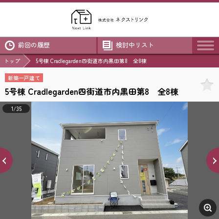
前回の履歴
検討中リスト
トップ
5号棟 Cradlegarden四街道市内黒田第8 全8棟
新築一戸建て
5号棟 Cradlegarden四街道市内黒田第8 全8棟
1/35