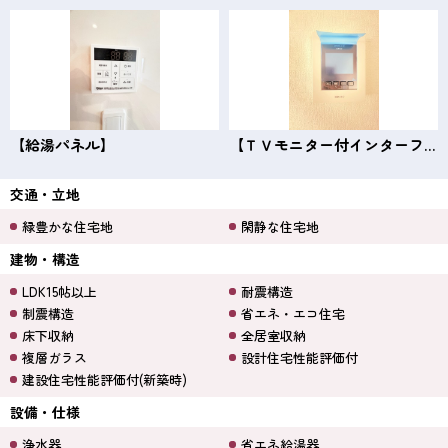
【給湯パネル】
【ＴＶモニター付インターフォン】
交通・立地
緑豊かな住宅地
閑静な住宅地
建物・構造
LDK15帖以上
耐震構造
制震構造
省エネ・エコ住宅
床下収納
全居室収納
複層ガラス
設計住宅性能評価付
建設住宅性能評価付(新築時)
設備・仕様
浄水器
省エネ給湯器