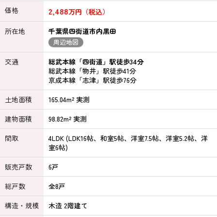
価格
2,488
万円（税込）
所在地
千葉県四街道市内黒田
周辺地図
交通
総武本線「四街道」駅徒歩34分
総武本線「物井」駅徒歩41分
京成本線「志津」駅徒歩76分
土地面積
165.04m² 実測
建物面積
98.82m² 実測
間取
4LDK (LDK16帖、和室5帖、洋室7.5帖、洋室5.2帖、洋
室6帖)
販売戸数
6戸
総戸数
全8戸
構造・規模
木造 2階建て