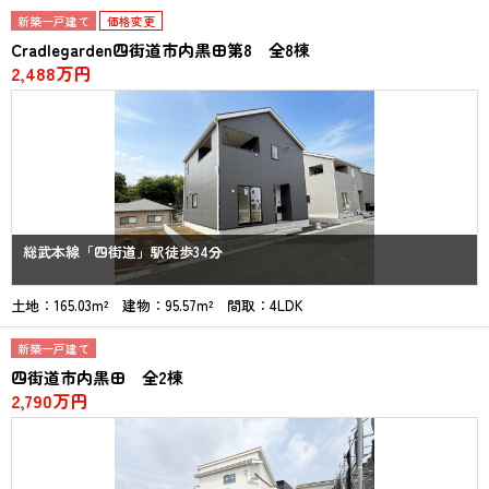
新築一戸建て
価格変更
Cradlegarden四街道市内黒田第8 全8棟
2,488万円
総武本線「四街道」駅徒歩34分
土地：165.03m² 建物：95.57m² 間取：4LDK
新築一戸建て
四街道市内黒田 全2棟
2,790万円