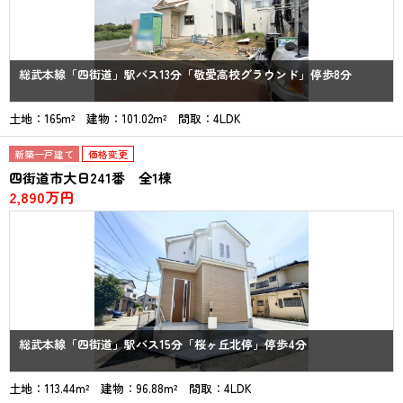
総武本線「四街道」駅バス13分「敬愛高校グラウンド」停歩8分
土地：165m² 建物：101.02m² 間取：4LDK
新築一戸建て
価格変更
四街道市大日241番 全1棟
2,890万円
総武本線「四街道」駅バス15分「桜ヶ丘北停」停歩4分
土地：113.44m² 建物：96.88m² 間取：4LDK