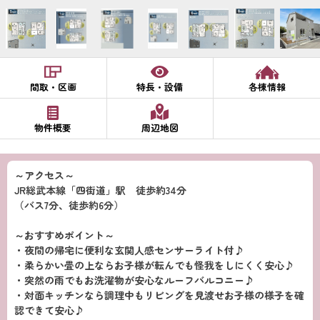
間取・区画
特長・設備
各棟情報
物件概要
周辺地図
～アクセス～
JR総武本線「四街道」駅 徒歩約34分
（バス7分、徒歩約6分）
～おすすめポイント～
・夜間の帰宅に便利な玄関人感センサーライト付♪
・柔らかい畳の上ならお子様が転んでも怪我をしにくく安心♪
・突然の雨でもお洗濯物が安心なルーフバルコニー♪
・対面キッチンなら調理中もリビングを見渡せお子様の様子を確
認できて安心♪