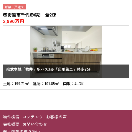
新築一戸建て
四街道市千代田6期 全2棟
2,990万円
総武本線「物井」駅バス3分「団地第二」停歩2分
土地：199.71m² 建物：101.85m² 間取：4LDK
物件検索
コンテンツ
お客様の声
会社概要
お問い合わせ
個人情報の取り扱い