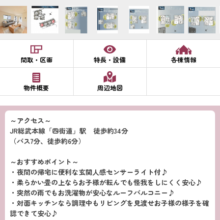
間取・区画
特長・設備
各棟情報
物件概要
周辺地図
～アクセス～
JR総武本線「四街道」駅 徒歩約34分
（バス7分、徒歩約6分）
～おすすめポイント～
・夜間の帰宅に便利な玄関人感センサーライト付♪
・柔らかい畳の上ならお子様が転んでも怪我をしにくく安心♪
・突然の雨でもお洗濯物が安心なルーフバルコニー♪
・対面キッチンなら調理中もリビングを見渡せお子様の様子を確
認できて安心♪