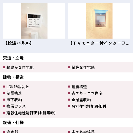
【給湯パネル】
【ＴＶモニター付インターフォン】
交通・立地
緑豊かな住宅地
閑静な住宅地
建物・構造
LDK15帖以上
耐震構造
制震構造
省エネ・エコ住宅
床下収納
全居室収納
複層ガラス
設計住宅性能評価付
建設住宅性能評価付(新築時)
設備・仕様
浄水器
省エネ給湯器