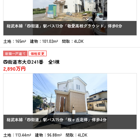
総武本線「四街道」駅バス13分「敬愛高校グラウンド」停歩8分
土地：165m² 建物：101.02m² 間取：4LDK
新築一戸建て
価格変更
四街道市大日241番 全1棟
2,890万円
総武本線「四街道」駅バス15分「桜ヶ丘北停」停歩4分
土地：113.44m² 建物：96.88m² 間取：4LDK