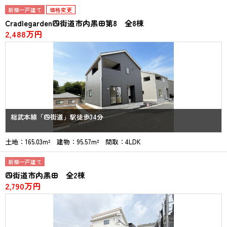
新築一戸建て
価格変更
Cradlegarden四街道市内黒田第8 全8棟
2,488万円
総武本線「四街道」駅徒歩34分
土地：165.03m² 建物：95.57m² 間取：4LDK
新築一戸建て
四街道市内黒田 全2棟
2,790万円