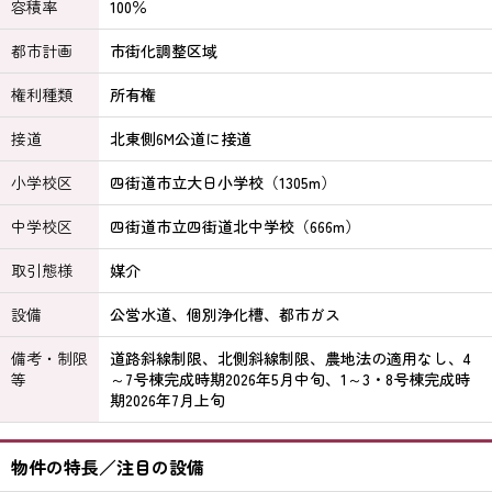
容積率
100％
都市計画
市街化調整区域
権利種類
所有権
接道
北東側6M公道に接道
小学校区
四街道市立大日小学校（1305m）
中学校区
四街道市立四街道北中学校（666m）
取引態様
媒介
設備
公営水道、個別浄化槽、都市ガス
備考・制限
道路斜線制限、北側斜線制限、農地法の適用なし、4
等
～7号棟完成時期2026年5月中旬、1～3・8号棟完成時
期2026年7月上旬
物件の特長／注目の設備