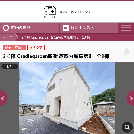
前回の履歴
検討中リスト
トップ
2号棟 Cradlegarden四街道市内黒田第8 全8棟
新築一戸建て
価格変更
2号棟 Cradlegarden四街道市内黒田第8 全8棟
1/34