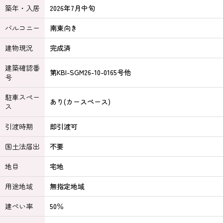
築年・入居
2026年7月中旬
バルコニー
南東向き
建物現況
完成済
建築確認番
第KBI-SGM26-10-0165号他
号
駐車スペー
あり(カースペース)
ス
引渡時期
即引渡可
国土法届出
不要
地目
宅地
用途地域
無指定地域
建ぺい率
50％