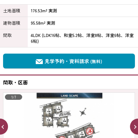
土地面積
176.53m² 実測
建物面積
95.58m² 実測
間取
4LDK (LDK16帖、和室5.2帖、洋室8帖、洋室6帖、洋室
6帖)
見学予約・資料請求
(無料)
間取・区画
1/7