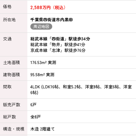
価格
2,588
万円（税込）
所在地
千葉県四街道市内黒田
周辺地図
交通
総武本線「四街道」駅徒歩34分
総武本線「物井」駅徒歩41分
京成本線「志津」駅徒歩76分
土地面積
176.53m² 実測
建物面積
95.58m² 実測
間取
4LDK (LDK16帖、和室5.2帖、洋室8帖、洋室6帖、洋室
6帖)
販売戸数
6戸
総戸数
全8戸
構造・規模
木造 2階建て