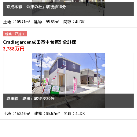
京成本線「公津の杜」駅徒歩18分
土地：105.71m² 建物：95.83m² 間取：4LDK
新築一戸建て
Cradlegarden成田市中台第5 全21棟
3,788万円
成田線「成田」駅徒歩20分
土地：150.16m² 建物：95.57m² 間取：4LDK