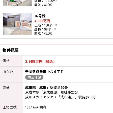
建物：101.25m²
間取：4LDK
16号棟
4,088万円
土地：150.21m²
建物：98.81m²
間取：4LDK
物件概要
価格
3,988
万円（税込）
所在地
千葉県成田市中台６丁目
周辺地図
交通
成田線「成田」駅徒歩20分
京成本線「京成成田」駅徒歩23分
成田スカイアクセス「成田湯川」駅徒歩33分
土地面積
150.17m² 実測