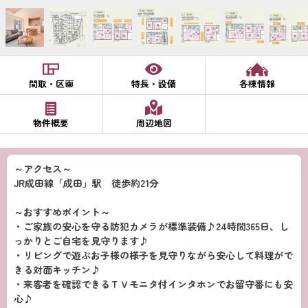
間取・区画
特長・設備
各棟情報
物件概要
周辺地図
～アクセス～
JR成田線「成田」駅 徒歩約21分
～おすすめポイント～
・ご家族の安心を守る防犯カメラが標準装備♪24時間365日、し
っかりとご自宅を見守ります♪
・リビングで遊ぶお子様の様子を見守りながら安心して料理がで
きる対面キッチン♪
・来客者を確認できるＴＶモニタ付インタホンでお留守番にも安
心♪