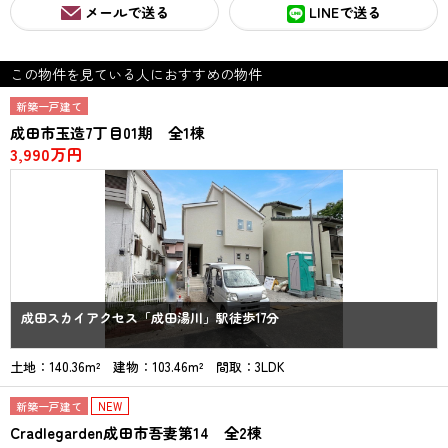
メールで送る
LINEで送る
この物件を見ている人におすすめの物件
新築一戸建て
成田市玉造7丁目01期 全1棟
3,990万円
成田スカイアクセス「成田湯川」駅徒歩17分
土地：140.36m² 建物：103.46m² 間取：3LDK
新築一戸建て
NEW
Cradlegarden成田市吾妻第14 全2棟