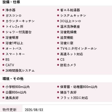
設備・仕様
浄水器
省エネ給湯器
ガスコンロ
システムキッチン
カウンターキッチン
3口以上コンロ
トイレ2ヶ所
温水洗浄便座
シャワー付洗面台
浴室乾燥機
浴室暖房
追焚機能
浴室1坪以上
浴室に窓
オートバス
TVモニタ付インターホン
スマートキー
高速ネット対応
BS
CS
CATV
防犯カメラ
24時間換気システム
環境・その他
小学校800m以内
保育園・幼稚園800m以内
公園800m以内
陽当り良好
通風良好
フラット35Sに対応
物件更新
2026/08/03