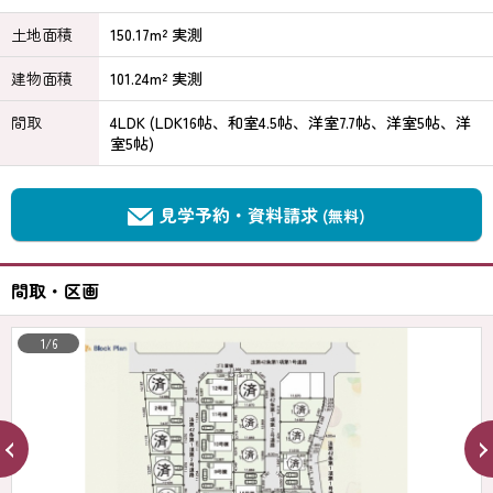
土地面積
150.17m² 実測
建物面積
101.24m² 実測
間取
4LDK (LDK16帖、和室4.5帖、洋室7.7帖、洋室5帖、洋
室5帖)
見学予約・資料請求
(無料)
間取・区画
1/6