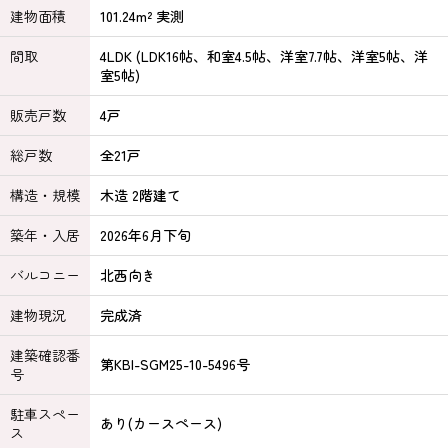
建物面積
101.24m² 実測
間取
4LDK (LDK16帖、和室4.5帖、洋室7.7帖、洋室5帖、洋
室5帖)
販売戸数
4戸
総戸数
全21戸
構造・規模
木造 2階建て
築年・入居
2026年6月下旬
バルコニー
北西向き
建物現況
完成済
建築確認番
第KBI-SGM25-10-5496号
号
駐車スペー
あり(カースペース)
ス