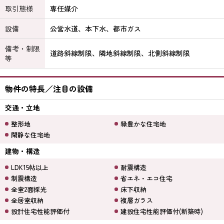
取引態様
専任媒介
設備
公営水道、本下水、都市ガス
備考・制限
道路斜線制限、隣地斜線制限、北側斜線制限
等
物件の特長／注目の設備
交通・立地
整形地
緑豊かな住宅地
閑静な住宅地
建物・構造
LDK15帖以上
耐震構造
制震構造
省エネ・エコ住宅
全室2面採光
床下収納
全居室収納
複層ガラス
設計住宅性能評価付
建設住宅性能評価付(新築時)