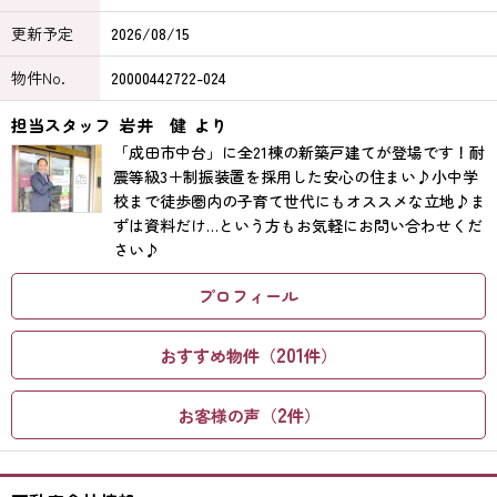
更新予定
2026/08/15
物件No.
20000442722-024
担当スタッフ
岩井 健
より
「成田市中台」に全21棟の新築戸建てが登場です！耐
震等級3＋制振装置を採用した安心の住まい♪小中学
校まで徒歩圏内の子育て世代にもオススメな立地♪ま
ずは資料だけ…という方もお気軽にお問い合わせくだ
さい♪
プロフィール
201
おすすめ物件（
件）
2
お客様の声（
件）