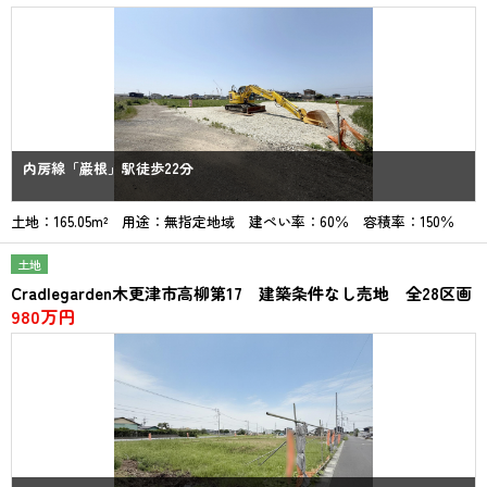
内房線「巌根」駅徒歩22分
土地：165.05m² 用途：無指定地域 建ぺい率：60％ 容積率：150％
土地
Cradlegarden木更津市高柳第17 建築条件なし売地 全28区画
980万円