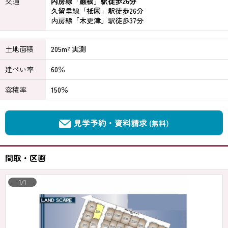
交通
内房線「巌根」駅徒歩26分
久留里線「祇園」駅徒歩26分
内房線「木更津」駅徒歩37分
土地面積
205m² 実測
建ぺい率
60％
容積率
150％
見学予約・資料請求
(無料)
間取・区画
1/1