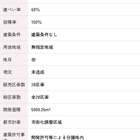
建ぺい率
60％
容積率
150％
建築条件
建築条件なし
用途地域
無指定地域
地目
田
現況
未造成
販売区画数
28区画
総区画数
全28区画
開発面積
5909.26m²
都市計画
市街化調整区域
建築許可事
開発許可等による分譲地内