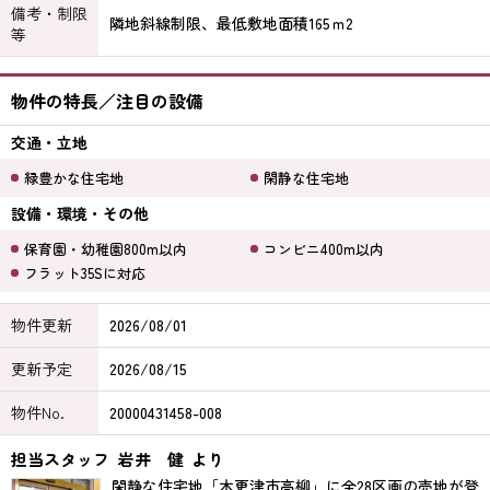
備考・制限
隣地斜線制限、最低敷地面積165ｍ2
等
物件の特長／注目の設備
交通・立地
緑豊かな住宅地
閑静な住宅地
設備・環境・その他
保育園・幼稚園800m以内
コンビニ400m以内
フラット35Sに対応
物件更新
2026/08/01
更新予定
2026/08/15
物件No.
20000431458-008
担当スタッフ
岩井 健
より
閑静な住宅地「木更津市高柳」に全28区画の売地が登