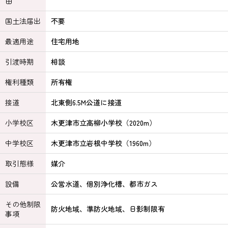
由
国土法届出
不要
最適用途
住宅用地
引渡時期
相談
権利種類
所有権
接道
北東側6.5M公道に接道
小学校区
木更津市立高柳小学校（2020m）
中学校区
木更津市立岩根中学校（1960m）
取引態様
媒介
設備
公営水道、個別浄化槽、都市ガス
その他制限
防火地域、準防火地域、日影制限有
事項