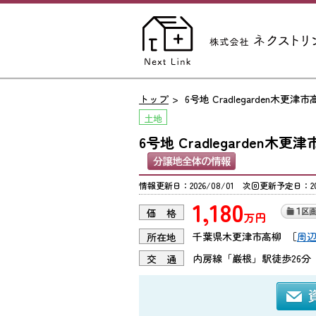
トップ
6号地 Cradlegarden木
土地
6号地 Cradlegarden
情報更新日：2026/08/01 次回更新予定日：202
1,180
価 格
万円
千葉県木更津市高柳
［
周
所在地
内房線「巌根」駅徒歩26分
交 通