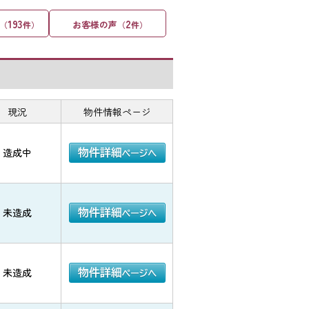
193
2
お客様の声
（
件）
（
件）
現況
物件情報ページ
造成中
未造成
未造成