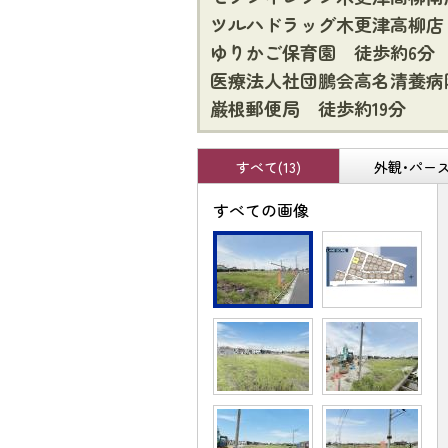
ツルハドラッグ木更津高柳店
ゆりかご保育園 徒歩約6分
医療法人社団鵬会高名清養病
巌根郵便局 徒歩約19分
すべて(13)
外観･パース(
すべての画像