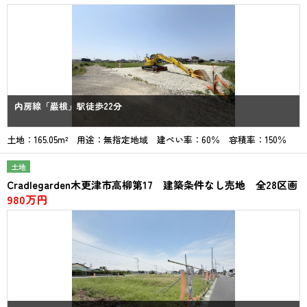
内房線「巌根」駅徒歩22分
土地：165.05m² 用途：無指定地域 建ぺい率：60％ 容積率：150％
土地
Cradlegarden木更津市高柳第17 建築条件なし売地 全28区画
980万円