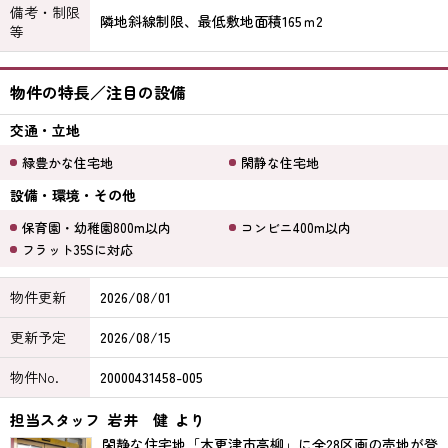
備考・制限
隣地斜線制限、最低敷地面積165ｍ2
等
物件の特長／注目の設備
交通・立地
緑豊かな住宅地
閑静な住宅地
設備・環境・その他
保育園・幼稚園800m以内
コンビニ400m以内
フラット35Sに対応
物件更新
2026/08/01
更新予定
2026/08/15
物件No.
20000431458-005
担当スタッフ
岩井 健
より
閑静な住宅地「木更津市高柳」に全28区画の売地が登