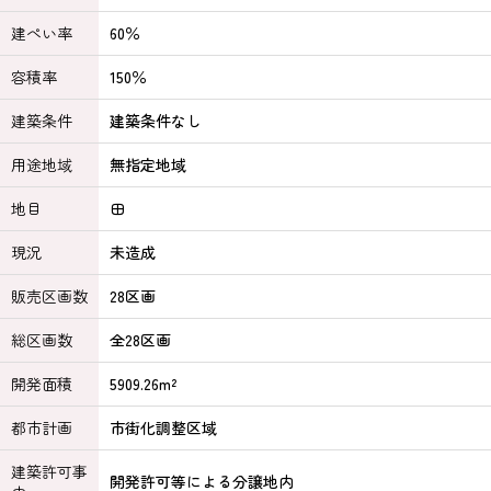
建ぺい率
60％
容積率
150％
建築条件
建築条件なし
用途地域
無指定地域
地目
田
現況
未造成
販売区画数
28区画
総区画数
全28区画
開発面積
5909.26m²
都市計画
市街化調整区域
建築許可事
開発許可等による分譲地内