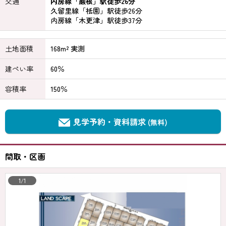
交通
内房線「巌根」駅徒歩26分
久留里線「祇園」駅徒歩26分
内房線「木更津」駅徒歩37分
土地面積
168m² 実測
建ぺい率
60％
容積率
150％
見学予約・資料請求
(無料)
間取・区画
1/1